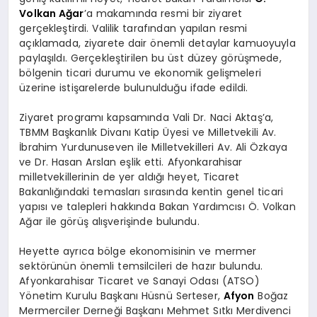
Volkan Ağar
’a makamında resmi bir ziyaret
gerçekleştirdi. Valilik tarafından yapılan resmi
açıklamada, ziyarete dair önemli detaylar kamuoyuyla
paylaşıldı. Gerçekleştirilen bu üst düzey görüşmede,
bölgenin ticari durumu ve ekonomik gelişmeleri
üzerine istişarelerde bulunulduğu ifade edildi.
Ziyaret programı kapsamında Vali Dr. Naci Aktaş’a,
TBMM Başkanlık Divanı Katip Üyesi ve Milletvekili Av.
İbrahim Yurdunuseven ile Milletvekilleri Av. Ali Özkaya
ve Dr. Hasan Arslan eşlik etti. Afyonkarahisar
milletvekillerinin de yer aldığı heyet, Ticaret
Bakanlığındaki temasları sırasında kentin genel ticari
yapısı ve talepleri hakkında Bakan Yardımcısı Ö. Volkan
Ağar ile görüş alışverişinde bulundu.
Heyette ayrıca bölge ekonomisinin ve mermer
sektörünün önemli temsilcileri de hazır bulundu.
Afyonkarahisar Ticaret ve Sanayi Odası (ATSO)
Yönetim Kurulu Başkanı Hüsnü Serteser,
Afyon
Boğaz
Mermerciler Derneği Başkanı Mehmet Sıtkı Merdivenci