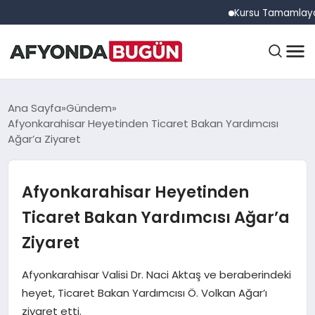
Kursu Tamamlayan Sürüc
ANASAYFA
Ana Sayfa
Gündem
Afyonkarahisar Heyetinden Ticaret Bakan Yardımcısı
Ağar’a Ziyaret
GÜNDEM
Afyonkarahisar Heyetinden
EĞITIM
Ticaret Bakan Yardımcısı Ağar’a
Ziyaret
DÜNYA
Afyonkarahisar Valisi Dr. Naci Aktaş ve beraberindeki
heyet, Ticaret Bakan Yardımcısı Ö. Volkan Ağar’ı
ziyaret etti.
EKONOMI