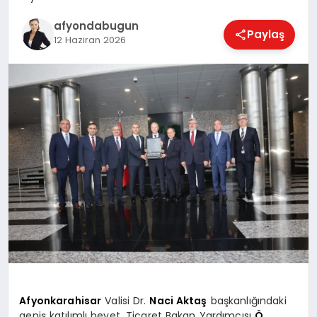
afyondabugun
Paylaş
12 Haziran 2026
MAGAZIN
SAĞLIK
SIYASET
SPOR
YAŞAM
Afyonkarahisar
Valisi Dr.
Naci Aktaş
başkanlığındaki
geniş katılımlı heyet, Ticaret Bakan Yardımcısı
Ö.