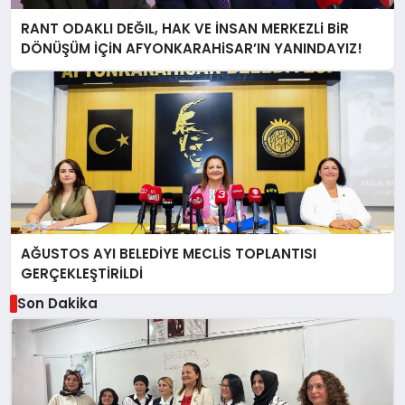
RANT ODAKLI DEĞIL, HAK VE İNSAN MERKEZLi BiR
DÖNÜŞÜM İÇiN AFYONKARAHiSAR’IN YANINDAYIZ!
AĞUSTOS AYI BELEDİYE MECLİS TOPLANTISI
GERÇEKLEŞTİRİLDİ
Son Dakika