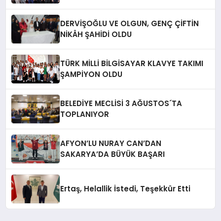
DERVİŞOĞLU VE OLGUN, GENÇ ÇİFTİN
NİKÂH ŞAHİDİ OLDU
TÜRK MİLLİ BİLGİSAYAR KLAVYE TAKIMI
ŞAMPİYON OLDU
BELEDİYE MECLİSİ 3 AĞUSTOS´TA
TOPLANIYOR
AFYON’LU NURAY CAN’DAN
SAKARYA’DA BÜYÜK BAŞARI
Ertaş, Helallik İstedi, Teşekkür Etti