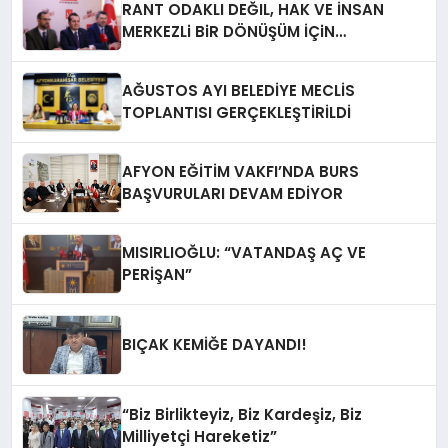
RANT ODAKLI DEĞIL, HAK VE İNSAN
MERKEZLi BiR DÖNÜŞÜM İÇiN
AFYONKARAHiSAR’IN YANINDAYIZ!
AĞUSTOS AYI BELEDİYE MECLİS
TOPLANTISI GERÇEKLEŞTİRİLDİ
AFYON EĞİTİM VAKFI’NDA BURS
BAŞVURULARI DEVAM EDİYOR
MISIRLIOĞLU: “VATANDAŞ AÇ VE
PERİŞAN”
BIÇAK KEMİĞE DAYANDI!
“Biz Birlikteyiz, Biz Kardeşiz, Biz
Milliyetçi Hareketiz”