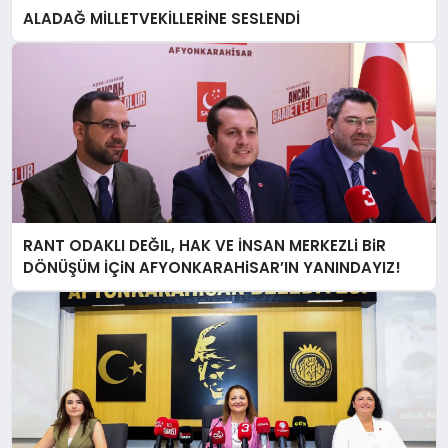
ALADAĞ MİLLETVEKİLLERİNE SESLENDİ
RANT ODAKLI DEĞIL, HAK VE İNSAN MERKEZLi BiR
DÖNÜŞÜM İÇiN AFYONKARAHiSAR’IN YANINDAYIZ!