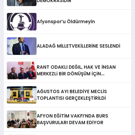
DEMOKRASİDİR”
Afyonspor’u Öldürmeyin
ALADAĞ MİLLETVEKİLLERİNE SESLENDİ
RANT ODAKLI DEĞIL, HAK VE İNSAN
MERKEZLi BiR DÖNÜŞÜM İÇiN
AFYONKARAHiSAR’IN YANINDAYIZ!
AĞUSTOS AYI BELEDİYE MECLİS
TOPLANTISI GERÇEKLEŞTİRİLDİ
AFYON EĞİTİM VAKFI’NDA BURS
BAŞVURULARI DEVAM EDİYOR