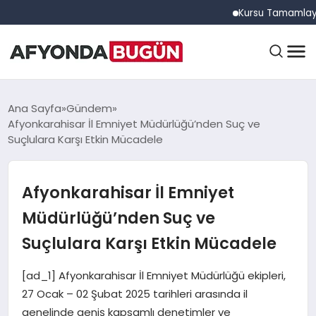
Kursu Tamamlayan Sürüc
ANASAYFA
Ana Sayfa
Gündem
Afyonkarahisar İl Emniyet Müdürlüğü’nden Suç ve
Suçlulara Karşı Etkin Mücadele
GÜNDEM
Afyonkarahisar İl Emniyet
EĞITIM
Müdürlüğü’nden Suç ve
Suçlulara Karşı Etkin Mücadele
DÜNYA
[ad_1] Afyonkarahisar İl Emniyet Müdürlüğü ekipleri,
27 Ocak – 02 Şubat 2025 tarihleri arasında il
genelinde geniş kapsamlı denetimler ve
EKONOMI