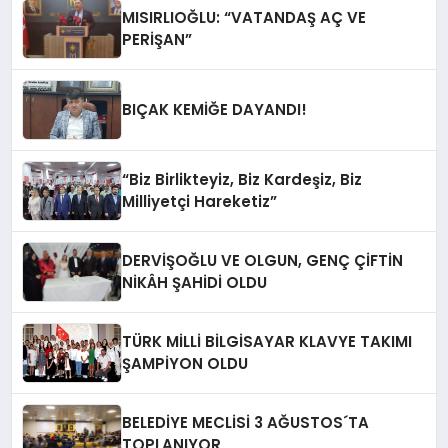
MISIRLIOĞLU: “VATANDAŞ AÇ VE
PERİŞAN”
BIÇAK KEMİĞE DAYANDI!
“Biz Birlikteyiz, Biz Kardeşiz, Biz
Milliyetçi Hareketiz”
DERVİŞOĞLU VE OLGUN, GENÇ ÇİFTİN
NİKÂH ŞAHİDİ OLDU
TÜRK MİLLİ BİLGİSAYAR KLAVYE TAKIMI
ŞAMPİYON OLDU
BELEDİYE MECLİSİ 3 AĞUSTOS´TA
TOPLANIYOR