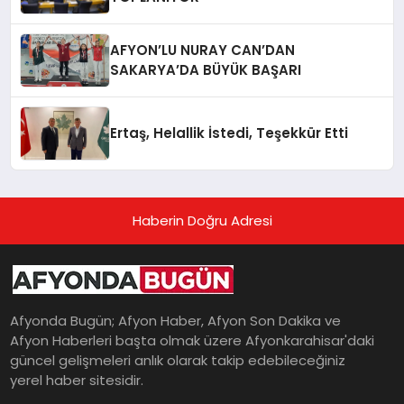
AFYON’LU NURAY CAN’DAN
SAKARYA’DA BÜYÜK BAŞARI
Ertaş, Helallik İstedi, Teşekkür Etti
Haberin Doğru Adresi
Afyonda Bugün; Afyon Haber, Afyon Son Dakika ve
Afyon Haberleri başta olmak üzere Afyonkarahisar'daki
güncel gelişmeleri anlık olarak takip edebileceğiniz
yerel haber sitesidir.