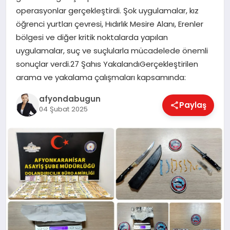
operasyonlar gerçekleştirdi. Şok uygulamalar, kız
öğrenci yurtları çevresi, Hıdırlık Mesire Alanı, Erenler
bölgesi ve diğer kritik noktalarda yapılan
MAGAZIN
uygulamalar, suç ve suçlularla mücadelede önemli
sonuçlar verdi.27 Şahıs YakalandıGerçekleştirilen
SAĞLIK
arama ve yakalama çalışmaları kapsamında:
afyondabugun
Paylaş
04 Şubat 2025
SIYASET
SPOR
YAŞAM