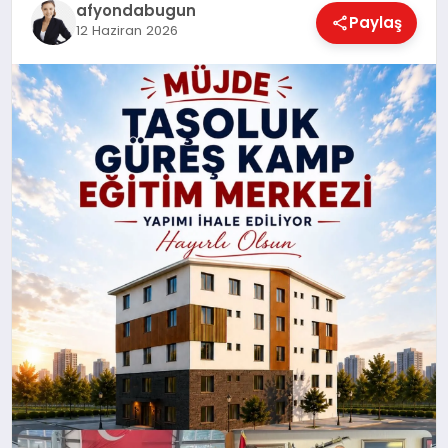
afyondabugun
Paylaş
12 Haziran 2026
MAGAZIN
SAĞLIK
SIYASET
SPOR
YAŞAM