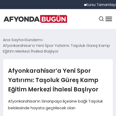
Kursu Tamamlayan Sürücü
ANASAYFA
Ana Sayfa
Gündem
Afyonkarahisar’a Yeni Spor Yatırımı: Taşoluk Güreş Kamp
Eğitim Merkezi İhalesi Başlıyor
GÜNDEM
Afyonkarahisar’a Yeni Spor
EĞITIM
Yatırımı: Taşoluk Güreş Kamp
Eğitim Merkezi İhalesi Başlıyor
DÜNYA
Afyonkarahisar’ın Sinanpaşa ilçesine bağlı Taşoluk
beldesinde hayata geçirilecek olan
EKONOMI