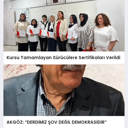
Kursu Tamamlayan Sürücülere Sertifikaları Verildi
AKGÖZ: “DERDİMİZ ŞOV DEĞİL DEMOKRASİDİR”