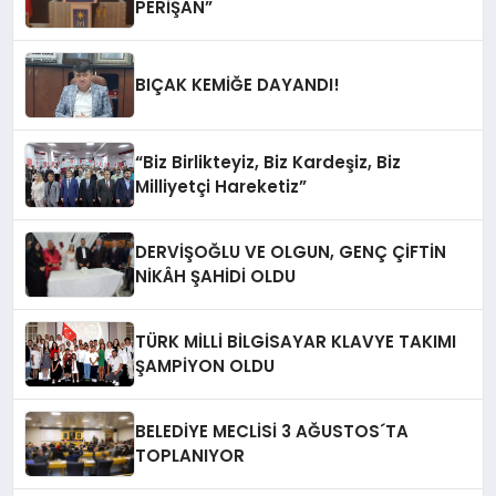
PERİŞAN”
BIÇAK KEMİĞE DAYANDI!
“Biz Birlikteyiz, Biz Kardeşiz, Biz
Milliyetçi Hareketiz”
DERVİŞOĞLU VE OLGUN, GENÇ ÇİFTİN
NİKÂH ŞAHİDİ OLDU
TÜRK MİLLİ BİLGİSAYAR KLAVYE TAKIMI
ŞAMPİYON OLDU
BELEDİYE MECLİSİ 3 AĞUSTOS´TA
TOPLANIYOR