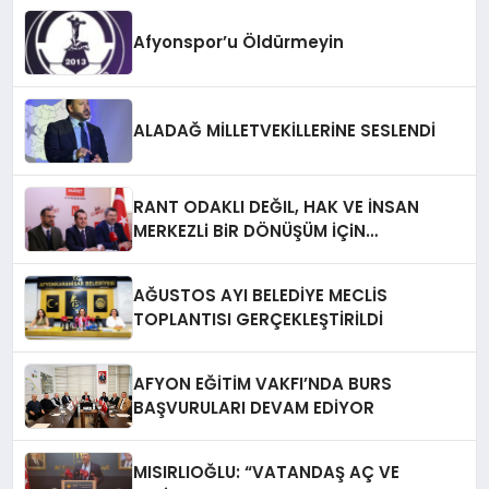
Afyonspor’u Öldürmeyin
ALADAĞ MİLLETVEKİLLERİNE SESLENDİ
RANT ODAKLI DEĞIL, HAK VE İNSAN
MERKEZLi BiR DÖNÜŞÜM İÇiN
AFYONKARAHiSAR’IN YANINDAYIZ!
AĞUSTOS AYI BELEDİYE MECLİS
TOPLANTISI GERÇEKLEŞTİRİLDİ
AFYON EĞİTİM VAKFI’NDA BURS
BAŞVURULARI DEVAM EDİYOR
MISIRLIOĞLU: “VATANDAŞ AÇ VE