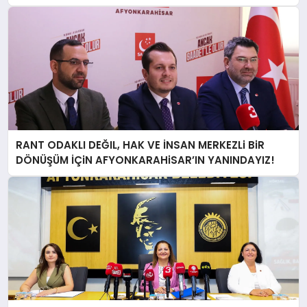
RANT ODAKLI DEĞIL, HAK VE İNSAN MERKEZLi BiR
DÖNÜŞÜM İÇiN AFYONKARAHiSAR’IN YANINDAYIZ!