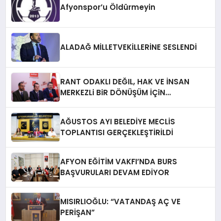
Afyonspor’u Öldürmeyin
ALADAĞ MİLLETVEKİLLERİNE SESLENDİ
RANT ODAKLI DEĞIL, HAK VE İNSAN
MERKEZLi BiR DÖNÜŞÜM İÇiN
AFYONKARAHiSAR’IN YANINDAYIZ!
AĞUSTOS AYI BELEDİYE MECLİS
TOPLANTISI GERÇEKLEŞTİRİLDİ
AFYON EĞİTİM VAKFI’NDA BURS
BAŞVURULARI DEVAM EDİYOR
MISIRLIOĞLU: “VATANDAŞ AÇ VE
PERİŞAN”