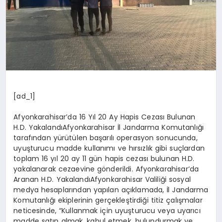
[ad_1]
Afyonkarahisar’da 16 Yıl 20 Ay Hapis Cezası Bulunan
H.D. YakalandıAfyonkarahisar İl Jandarma Komutanlığı
tarafından yürütülen başarılı operasyon sonucunda,
uyuşturucu madde kullanımı ve hırsızlık gibi suçlardan
toplam 16 yıl 20 ay 11 gün hapis cezası bulunan H.D.
yakalanarak cezaevine gönderildi. Afyonkarahisar’da
Aranan H.D. YakalandıAfyonkarahisar Valiliği sosyal
medya hesaplarından yapılan açıklamada, İl Jandarma
Komutanlığı ekiplerinin gerçekleştirdiği titiz çalışmalar
neticesinde, “Kullanmak için uyuşturucu veya uyarıcı
madde satın almak, kabul etmek, bulundurmak ve