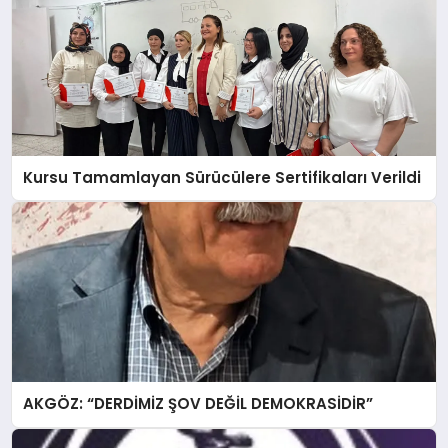
Kursu Tamamlayan Sürücülere Sertifikaları Verildi
AKGÖZ: “DERDİMİZ ŞOV DEĞİL DEMOKRASİDİR”