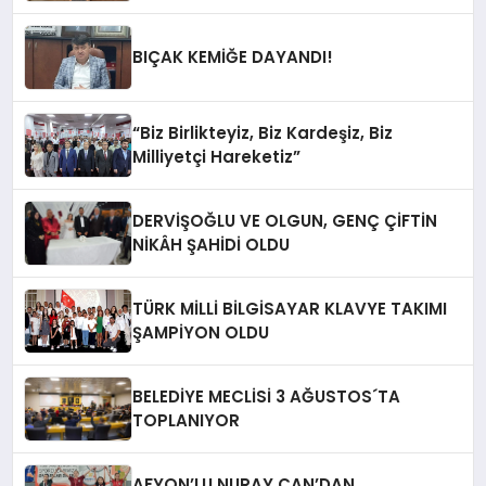
BIÇAK KEMİĞE DAYANDI!
“Biz Birlikteyiz, Biz Kardeşiz, Biz
Milliyetçi Hareketiz”
DERVİŞOĞLU VE OLGUN, GENÇ ÇİFTİN
NİKÂH ŞAHİDİ OLDU
TÜRK MİLLİ BİLGİSAYAR KLAVYE TAKIMI
ŞAMPİYON OLDU
BELEDİYE MECLİSİ 3 AĞUSTOS´TA
TOPLANIYOR
AFYON’LU NURAY CAN’DAN