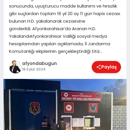
sonucunda, uyuşturucu madde kullanımı ve hırsızlık
gibi suçlardan toplam 16 yıl 20 ay 11 gün hapis cezası
bulunan H.D. yakalanarak cezaevine
MAGAZIN
gönderildi. Afyonkarahisar’da Aranan H.D.
YakalandıAfyonkarahisar Valiliği sosyal medya
SAĞLIK
hesaplarından yapılan açıklamada, İl Jandarma
Komutanlığı ekiplerinin gerçekleştirdiği titiz…
afyondabugun
SIYASET
Paylaş
19 Eylül 2024
SPOR
YAŞAM