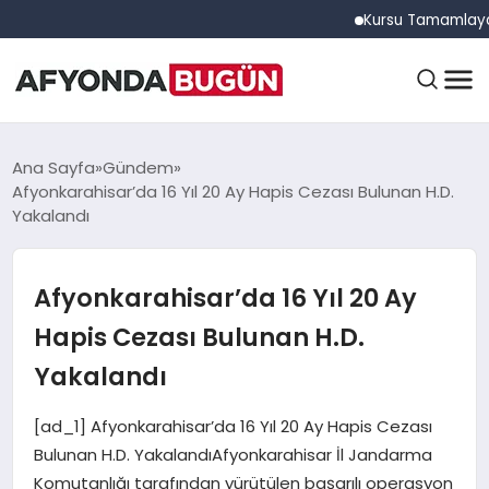
Kursu Tamamlayan Sürücü
ANASAYFA
Ana Sayfa
Gündem
Afyonkarahisar’da 16 Yıl 20 Ay Hapis Cezası Bulunan H.D.
Yakalandı
GÜNDEM
Afyonkarahisar’da 16 Yıl 20 Ay
EĞITIM
Hapis Cezası Bulunan H.D.
Yakalandı
DÜNYA
[ad_1] Afyonkarahisar’da 16 Yıl 20 Ay Hapis Cezası
Bulunan H.D. YakalandıAfyonkarahisar İl Jandarma
Komutanlığı tarafından yürütülen başarılı operasyon
EKONOMI