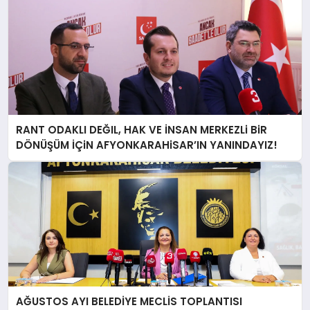
RANT ODAKLI DEĞIL, HAK VE İNSAN MERKEZLi BiR
DÖNÜŞÜM İÇiN AFYONKARAHiSAR’IN YANINDAYIZ!
AĞUSTOS AYI BELEDİYE MECLİS TOPLANTISI