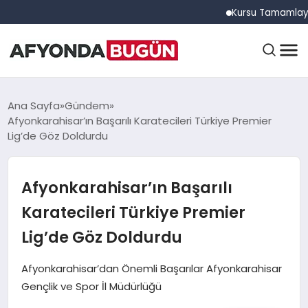
Kursu Tamamlayan Sürücü
ANASAYFA
Ana Sayfa
Gündem
Afyonkarahisar’ın Başarılı Karatecileri Türkiye Premier
Lig’de Göz Doldurdu
GÜNDEM
Afyonkarahisar’ın Başarılı
EĞITIM
Karatecileri Türkiye Premier
Lig’de Göz Doldurdu
DÜNYA
Afyonkarahisar’dan Önemli Başarılar Afyonkarahisar
Gençlik ve Spor İl Müdürlüğü
EKONOMI