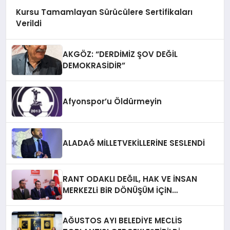
Kursu Tamamlayan Sürücülere Sertifikaları
Verildi
AKGÖZ: “DERDİMİZ ŞOV DEĞİL
DEMOKRASİDİR”
Afyonspor’u Öldürmeyin
ALADAĞ MİLLETVEKİLLERİNE SESLENDİ
RANT ODAKLI DEĞIL, HAK VE İNSAN
MERKEZLi BiR DÖNÜŞÜM İÇiN
AFYONKARAHiSAR’IN YANINDAYIZ!
AĞUSTOS AYI BELEDİYE MECLİS