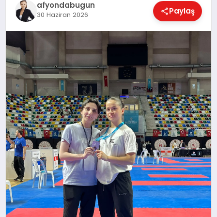
afyondabugun
Paylaş
30 Haziran 2026
MAGAZIN
SAĞLIK
SIYASET
SPOR
YAŞAM