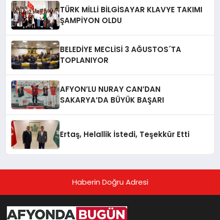
TÜRK MİLLİ BİLGİSAYAR KLAVYE TAKIMI
ŞAMPİYON OLDU
BELEDİYE MECLİSİ 3 AĞUSTOS´TA
TOPLANIYOR
AFYON’LU NURAY CAN’DAN
SAKARYA’DA BÜYÜK BAŞARI
Ertaş, Helallik İstedi, Teşekkür Etti
Haberin Doğru Adresi