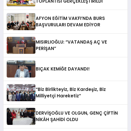
TOPLANTISI GERÇEKLEŞTİRİLDİ
AFYON EĞİTİM VAKFI’NDA BURS
BAŞVURULARI DEVAM EDİYOR
MISIRLIOĞLU: “VATANDAŞ AÇ VE
PERİŞAN”
BIÇAK KEMİĞE DAYANDI!
“Biz Birlikteyiz, Biz Kardeşiz, Biz
Milliyetçi Hareketiz”
DERVİŞOĞLU VE OLGUN, GENÇ ÇİFTİN
NİKÂH ŞAHİDİ OLDU