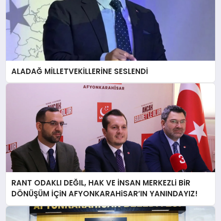
ALADAĞ MİLLETVEKİLLERİNE SESLENDİ
RANT ODAKLI DEĞIL, HAK VE İNSAN MERKEZLi BiR
DÖNÜŞÜM İÇiN AFYONKARAHiSAR’IN YANINDAYIZ!