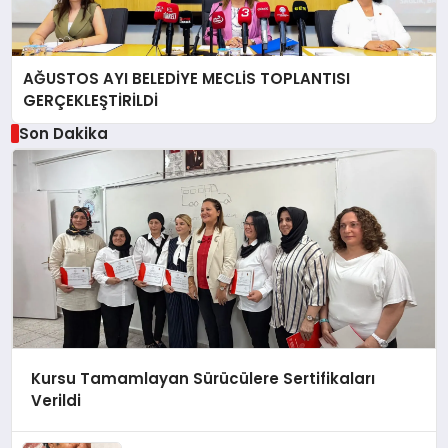
AĞUSTOS AYI BELEDİYE MECLİS TOPLANTISI
GERÇEKLEŞTİRİLDİ
Son Dakika
Kursu Tamamlayan Sürücülere Sertifikaları
Verildi