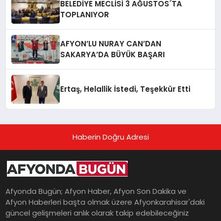
BELEDİYE MECLİSİ 3 AĞUSTOS´TA
TOPLANIYOR
AFYON’LU NURAY CAN’DAN
SAKARYA’DA BÜYÜK BAŞARI
Ertaş, Helallik İstedi, Teşekkür Etti
Haberin Doğru Adresi
Afyonda Bugün; Afyon Haber, Afyon Son Dakika ve
Afyon Haberleri başta olmak üzere Afyonkarahisar'daki
güncel gelişmeleri anlık olarak takip edebileceğiniz