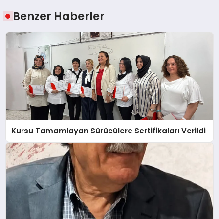
Benzer Haberler
Kursu Tamamlayan Sürücülere Sertifikaları Verildi