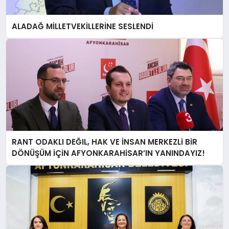
ALADAĞ MİLLETVEKİLLERİNE SESLENDİ
RANT ODAKLI DEĞIL, HAK VE İNSAN MERKEZLi BiR
DÖNÜŞÜM İÇiN AFYONKARAHiSAR’IN YANINDAYIZ!