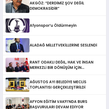
AKGÖZ: “DERDİMİZ ŞOV DEĞİL
DEMOKRASİDİR”
Afyonspor’u Öldürmeyin
ALADAĞ MİLLETVEKİLLERİNE SESLENDİ
RANT ODAKLI DEĞIL, HAK VE İNSAN
MERKEZLi BiR DÖNÜŞÜM İÇiN
AFYONKARAHiSAR’IN YANINDAYIZ!
AĞUSTOS AYI BELEDİYE MECLİS
TOPLANTISI GERÇEKLEŞTİRİLDİ
AFYON EĞİTİM VAKFI’NDA BURS
BAŞVURULARI DEVAM EDİYOR