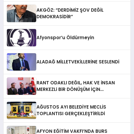
AKGÖZ: “DERDİMİZ ŞOV DEĞİL
DEMOKRASİDİR”
Afyonspor’u Öldürmeyin
ALADAĞ MİLLETVEKİLLERİNE SESLENDİ
RANT ODAKLI DEĞIL, HAK VE İNSAN
MERKEZLi BiR DÖNÜŞÜM İÇiN
AFYONKARAHiSAR’IN YANINDAYIZ!
AĞUSTOS AYI BELEDİYE MECLİS
TOPLANTISI GERÇEKLEŞTİRİLDİ
AFYON EĞİTİM VAKFI’NDA BURS