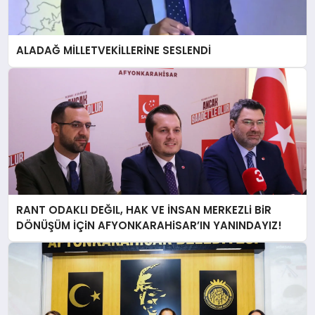
ALADAĞ MİLLETVEKİLLERİNE SESLENDİ
RANT ODAKLI DEĞIL, HAK VE İNSAN MERKEZLi BiR
DÖNÜŞÜM İÇiN AFYONKARAHiSAR’IN YANINDAYIZ!