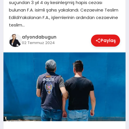
suçundan 3 yıl 4 ay kesinleşmiş hapis cezası
bulunan F.A. isimli şahıs yakalandı. Cezaevine Teslim
EdildiYakalanan F.A., işlemlerinin ardından cezaevine
MAGAZIN
teslim…
afyondabugun
Paylaş
SAĞLIK
02 Temmuz 2024
SIYASET
SPOR
YAŞAM