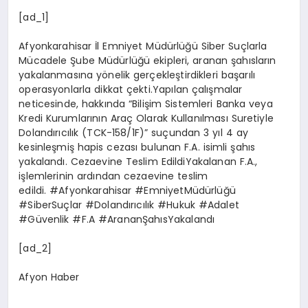
[ad_1]
Afyonkarahisar İl Emniyet Müdürlüğü Siber Suçlarla
Mücadele Şube Müdürlüğü ekipleri, aranan şahısların
yakalanmasına yönelik gerçekleştirdikleri başarılı
operasyonlarla dikkat çekti.Yapılan çalışmalar
neticesinde, hakkında “Bilişim Sistemleri Banka veya
Kredi Kurumlarının Araç Olarak Kullanılması Suretiyle
Dolandırıcılık (TCK-158/1F)” suçundan 3 yıl 4 ay
kesinleşmiş hapis cezası bulunan F.A. isimli şahıs
yakalandı. Cezaevine Teslim EdildiYakalanan F.A.,
işlemlerinin ardından cezaevine teslim
edildi. #Afyonkarahisar #EmniyetMüdürlüğü
#SiberSuçlar #Dolandırıcılık #Hukuk #Adalet
#Güvenlik #F.A #ArananŞahısYakalandı
[ad_2]
Afyon Haber