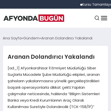
Kursu Tamamlayan Sürüc
ANASAYFA
Ana Sayfa
Gündem
Aranan Dolandırıcı Yakalandı
Aranan Dolandırıcı Yakalandı
GÜNDEM
[ad_1] Afyonkarahisar İl Emniyet Müdürlüğü Siber
EĞITIM
Suçlarla Mücadele Şube Müdürlüğü ekipleri, aranan
şahısların yakalanmasına yönelik gerçekleştirdikleri
başarılı operasyonlarla dikkat çekti.Yapılan
DÜNYA
çalışmalar neticesinde, hakkında “Bilişim Sistemleri
Banka veya Kredi Kurumlarının Araç Olarak
Kullanılması Suretiyle Dolandırıcılık (TCK-158/1F)”
EKONOMI