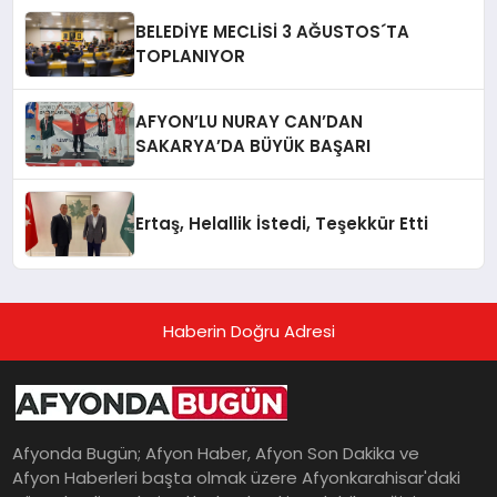
BELEDİYE MECLİSİ 3 AĞUSTOS´TA
TOPLANIYOR
AFYON’LU NURAY CAN’DAN
SAKARYA’DA BÜYÜK BAŞARI
Ertaş, Helallik İstedi, Teşekkür Etti
Haberin Doğru Adresi
Afyonda Bugün; Afyon Haber, Afyon Son Dakika ve
Afyon Haberleri başta olmak üzere Afyonkarahisar'daki