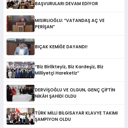
BAŞVURULARI DEVAM EDİYOR
MISIRLIOĞLU: “VATANDAŞ AÇ VE
PERİŞAN”
BIÇAK KEMİĞE DAYANDI!
“Biz Birlikteyiz, Biz Kardeşiz, Biz
Milliyetçi Hareketiz”
DERVİŞOĞLU VE OLGUN, GENÇ ÇİFTİN
NİKÂH ŞAHİDİ OLDU
TÜRK MİLLİ BİLGİSAYAR KLAVYE TAKIMI
ŞAMPİYON OLDU