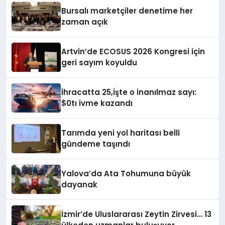
Bursalı marketçiler denetime her
zaman açık
Artvin’de ECOSUS 2026 Kongresi için
geri sayım koyuldu
İhracatta 25,İşte o inanılmaz sayı:
$0tı ivme kazandı
Tarımda yeni yol haritası belli
gündeme taşındı
Yalova’da Ata Tohumuna büyük
dayanak
İzmir’de Uluslararası Zeytin Zirvesi… 13