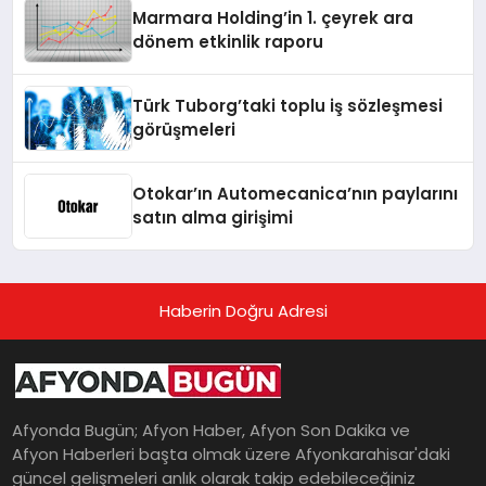
Marmara Holding’in 1. çeyrek ara
dönem etkinlik raporu
Türk Tuborg’taki toplu iş sözleşmesi
görüşmeleri
Otokar’ın Automecanica’nın paylarını
satın alma girişimi
Haberin Doğru Adresi
Afyonda Bugün; Afyon Haber, Afyon Son Dakika ve
Afyon Haberleri başta olmak üzere Afyonkarahisar'daki
güncel gelişmeleri anlık olarak takip edebileceğiniz