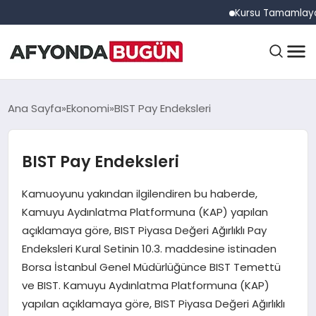
Kursu Tamamlayan Sürücü
ANASAYFA
Ana Sayfa
Ekonomi
BIST Pay Endeksleri
BIST Pay Endeksleri
GÜNDEM
Kamuoyunu yakından ilgilendiren bu haberde,
EĞITIM
Kamuyu Aydınlatma Platformuna (KAP) yapılan
açıklamaya göre, BIST Piyasa Değeri Ağırlıklı Pay
Endeksleri Kural Setinin 10.3. maddesine istinaden
DÜNYA
Borsa İstanbul Genel Müdürlüğünce BIST Temettü
ve BIST. Kamuyu Aydınlatma Platformuna (KAP)
yapılan açıklamaya göre, BIST Piyasa Değeri Ağırlıklı
EKONOMI