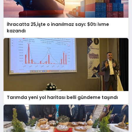
İhracatta 25,İşte o inanılmaz sayı: $0tı ivme
kazandı
Tarımda yeni yol haritası belli gündeme taşındı