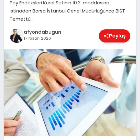
Pay Endeksleri Kural Setinin 10.3. maddesine
istinaden Borsa İstanbul Genel Müdürlüğünce BIST
Temettü…
MAGAZIN
afyondabugun
Paylaş
17 Nisan 2026
SAĞLIK
SIYASET
SPOR
YAŞAM