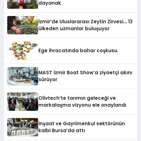
dayanak
İzmir’de Uluslararası Zeytin Zirvesi… 13
ülkeden uzmanlar buluşuyor
Ege ihracatında bahar coşkusu
MAST İzmir Boat Show’a ziyaetçi akını
sürüyor
Olivtech’te tarımın geleceği ve
markalaşma vizyonu ele onaylandı
İnşaat ve Gayrimenkul sektörünün
kalbi Bursa’da attı