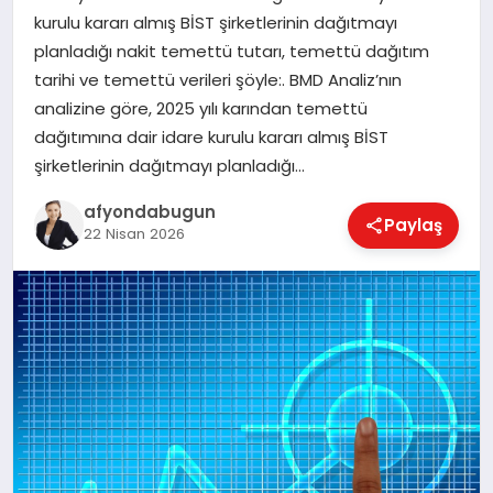
kurulu kararı almış BİST şirketlerinin dağıtmayı
planladığı nakit temettü tutarı, temettü dağıtım
tarihi ve temettü verileri şöyle:. BMD Analiz’nın
MAGAZIN
analizine göre, 2025 yılı karından temettü
dağıtımına dair idare kurulu kararı almış BİST
SAĞLIK
şirketlerinin dağıtmayı planladığı…
afyondabugun
Paylaş
22 Nisan 2026
SIYASET
SPOR
YAŞAM