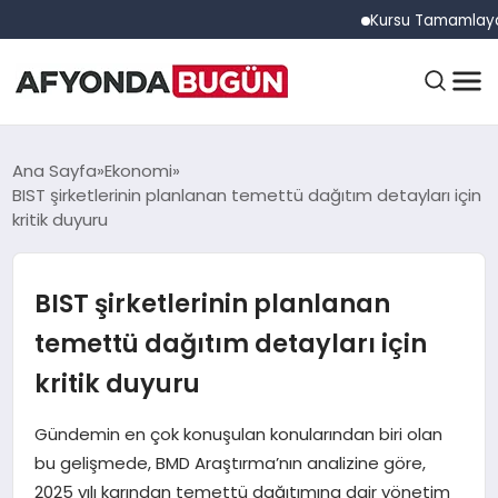
Kursu Tamamlayan Sürücü
ANASAYFA
Ana Sayfa
Ekonomi
BIST şirketlerinin planlanan temettü dağıtım detayları için
kritik duyuru
GÜNDEM
BIST şirketlerinin planlanan
EĞITIM
temettü dağıtım detayları için
kritik duyuru
DÜNYA
Gündemin en çok konuşulan konularından biri olan
bu gelişmede, BMD Araştırma’nın analizine göre,
2025 yılı karından temettü dağıtımına dair yönetim
EKONOMI