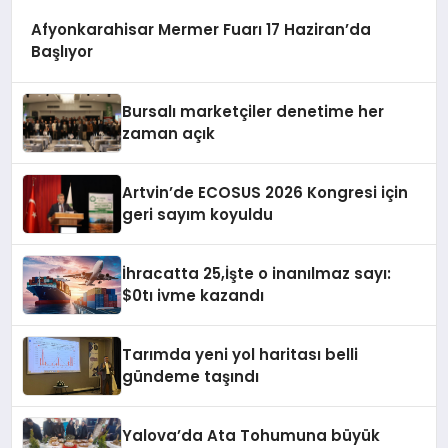
Afyonkarahisar Mermer Fuarı 17 Haziran’da
Başlıyor
Bursalı marketçiler denetime her
zaman açık
Artvin’de ECOSUS 2026 Kongresi için
geri sayım koyuldu
İhracatta 25,İşte o inanılmaz sayı:
$0tı ivme kazandı
Tarımda yeni yol haritası belli
gündeme taşındı
Yalova’da Ata Tohumuna büyük