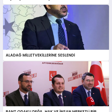
ALADAĞ MİLLETVEKİLLERİNE SESLENDİ
RANT ODAKLI DEĞIL, HAK VE İNSAN MERKEZLi BiR