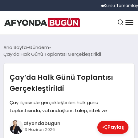
Kursu Tamamlayan Sürüc
ANASAYFA
Ana Sayfa
Gündem
Çay’da Halk Günü Toplantısı Gerçekleştirildi
GÜNDEM
Çay’da Halk Günü Toplantısı
Gerçekleştirildi
EĞITIM
Çay ilçesinde gerçekleştirilen halk günü
toplantısında, vatandaşların talep, istek ve
DÜNYA
afyondabugun
Paylaş
13 Haziran 2026
EKONOMI