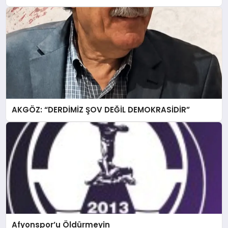
AKGÖZ: “DERDİMİZ ŞOV DEĞİL DEMOKRASİDİR”
Afyonspor’u Öldürmeyin