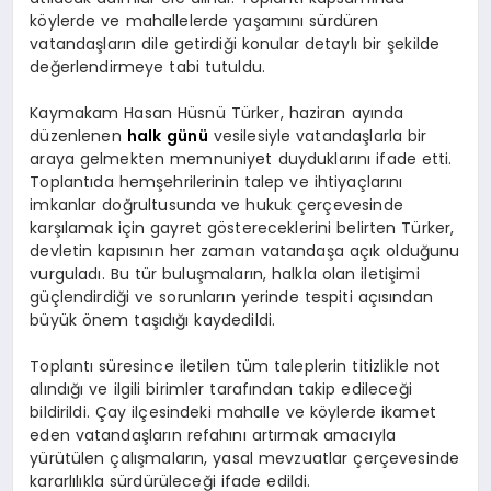
köylerde ve mahallelerde yaşamını sürdüren
vatandaşların dile getirdiği konular detaylı bir şekilde
değerlendirmeye tabi tutuldu.
Kaymakam Hasan Hüsnü Türker, haziran ayında
düzenlenen
halk
günü
vesilesiyle vatandaşlarla bir
araya gelmekten memnuniyet duyduklarını ifade etti.
Toplantıda hemşehrilerinin talep ve ihtiyaçlarını
imkanlar doğrultusunda ve hukuk çerçevesinde
karşılamak için gayret göstereceklerini belirten Türker,
devletin kapısının her zaman vatandaşa açık olduğunu
vurguladı. Bu tür buluşmaların, halkla olan iletişimi
güçlendirdiği ve sorunların yerinde tespiti açısından
büyük önem taşıdığı kaydedildi.
Toplantı süresince iletilen tüm taleplerin titizlikle not
alındığı ve ilgili birimler tarafından takip edileceği
bildirildi. Çay ilçesindeki mahalle ve köylerde ikamet
eden vatandaşların refahını artırmak amacıyla
yürütülen çalışmaların, yasal mevzuatlar çerçevesinde
kararlılıkla sürdürüleceği ifade edildi.