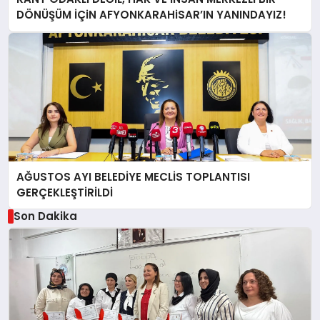
DÖNÜŞÜM İÇiN AFYONKARAHiSAR’IN YANINDAYIZ!
AĞUSTOS AYI BELEDİYE MECLİS TOPLANTISI
GERÇEKLEŞTİRİLDİ
Son Dakika