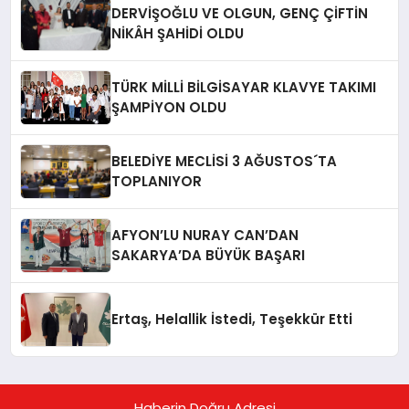
DERVİŞOĞLU VE OLGUN, GENÇ ÇİFTİN
NİKÂH ŞAHİDİ OLDU
TÜRK MİLLİ BİLGİSAYAR KLAVYE TAKIMI
ŞAMPİYON OLDU
BELEDİYE MECLİSİ 3 AĞUSTOS´TA
TOPLANIYOR
AFYON’LU NURAY CAN’DAN
SAKARYA’DA BÜYÜK BAŞARI
Ertaş, Helallik İstedi, Teşekkür Etti
Haberin Doğru Adresi