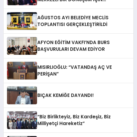
AFYONKARAHiSAR’IN YANINDAYIZ!
AĞUSTOS AYI BELEDİYE MECLİS
TOPLANTISI GERÇEKLEŞTİRİLDİ
AFYON EĞİTİM VAKFI’NDA BURS
BAŞVURULARI DEVAM EDİYOR
MISIRLIOĞLU: “VATANDAŞ AÇ VE
PERİŞAN”
BIÇAK KEMİĞE DAYANDI!
“Biz Birlikteyiz, Biz Kardeşiz, Biz
Milliyetçi Hareketiz”