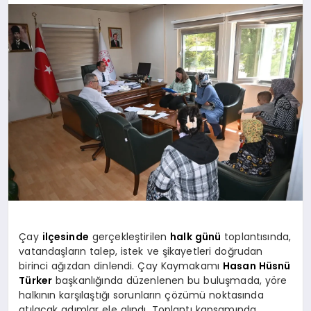
MAGAZIN
SAĞLIK
SIYASET
SPOR
Çay
ilçesinde
gerçekleştirilen
halk günü
toplantısında,
vatandaşların talep, istek ve şikayetleri doğrudan
YAŞAM
birinci ağızdan dinlendi. Çay Kaymakamı
Hasan Hüsnü
Türker
başkanlığında düzenlenen bu buluşmada, yöre
halkının karşılaştığı sorunların çözümü noktasında
atılacak adımlar ele alındı. Toplantı kapsamında