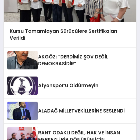
Kursu Tamamlayan Sürücülere Sertifikaları
Verildi
AKGÖZ: “DERDİMİZ ŞOV DEĞİL
DEMOKRASİDİR”
Afyonspor’u Öldürmeyin
ALADAĞ MİLLETVEKİLLERİNE SESLENDİ
RANT ODAKLI DEĞIL, HAK VE İNSAN
MERKEZLi BiR DÖNÜŞÜM İÇiN