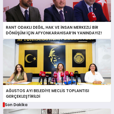
RANT ODAKLI DEĞIL, HAK VE İNSAN MERKEZLi BiR
DÖNÜŞÜM İÇiN AFYONKARAHiSAR’IN YANINDAYIZ!
AĞUSTOS AYI BELEDİYE MECLİS TOPLANTISI
GERÇEKLEŞTİRİLDİ
Son Dakika