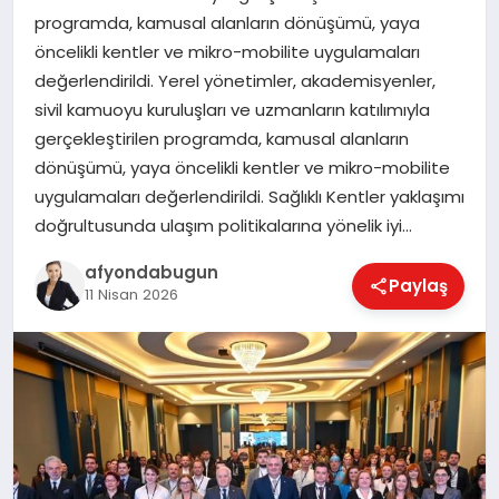
programda, kamusal alanların dönüşümü, yaya
öncelikli kentler ve mikro-mobilite uygulamaları
değerlendirildi. Yerel yönetimler, akademisyenler,
MAGAZIN
sivil kamuoyu kuruluşları ve uzmanların katılımıyla
gerçekleştirilen programda, kamusal alanların
SAĞLIK
dönüşümü, yaya öncelikli kentler ve mikro-mobilite
uygulamaları değerlendirildi. Sağlıklı Kentler yaklaşımı
doğrultusunda ulaşım politikalarına yönelik iyi…
SIYASET
afyondabugun
Paylaş
11 Nisan 2026
SPOR
YAŞAM