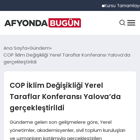
Kursu Tamamlayan Sürücü
ANASAYFA
Ana Sayfa
Gündem
COP İklim Değişikliği Yerel Taraflar Konferansı Yalova’da
gerçekleştirildi
GÜNDEM
COP İklim Değişikliği Yerel
EĞITIM
Taraflar Konferansı Yalova’da
gerçekleştirildi
DÜNYA
Gündeme gelen son gelişmelere göre, Yerel
yönetimler, akademisyenler, sivil toplum kuruluşları
ve uzmanların katılımıyla gerçekleştirilen
EKONOMI