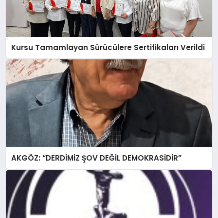
Kursu Tamamlayan Sürücülere Sertifikaları Verildi
AKGÖZ: “DERDİMİZ ŞOV DEĞİL DEMOKRASİDİR”