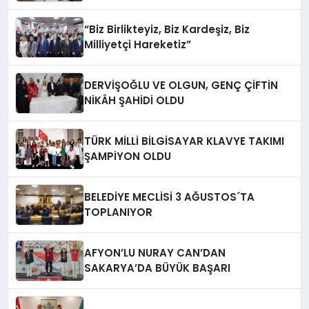
“Biz Birlikteyiz, Biz Kardeşiz, Biz
Milliyetçi Hareketiz”
DERVİŞOĞLU VE OLGUN, GENÇ ÇİFTİN
NİKÂH ŞAHİDİ OLDU
TÜRK MİLLİ BİLGİSAYAR KLAVYE TAKIMI
ŞAMPİYON OLDU
BELEDİYE MECLİSİ 3 AĞUSTOS´TA
TOPLANIYOR
AFYON’LU NURAY CAN’DAN
SAKARYA’DA BÜYÜK BAŞARI