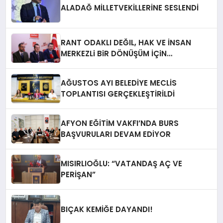
ALADAĞ MİLLETVEKİLLERİNE SESLENDİ
RANT ODAKLI DEĞIL, HAK VE İNSAN
MERKEZLi BiR DÖNÜŞÜM İÇiN
AFYONKARAHiSAR’IN YANINDAYIZ!
AĞUSTOS AYI BELEDİYE MECLİS
TOPLANTISI GERÇEKLEŞTİRİLDİ
AFYON EĞİTİM VAKFI’NDA BURS
BAŞVURULARI DEVAM EDİYOR
MISIRLIOĞLU: “VATANDAŞ AÇ VE
PERİŞAN”
BIÇAK KEMİĞE DAYANDI!