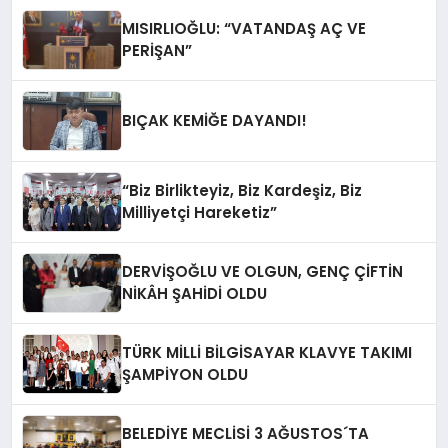
MISIRLIOĞLU: “VATANDAŞ AÇ VE
PERİŞAN”
BIÇAK KEMİĞE DAYANDI!
“Biz Birlikteyiz, Biz Kardeşiz, Biz
Milliyetçi Hareketiz”
DERVİŞOĞLU VE OLGUN, GENÇ ÇİFTİN
NİKÂH ŞAHİDİ OLDU
TÜRK MİLLİ BİLGİSAYAR KLAVYE TAKIMI
ŞAMPİYON OLDU
BELEDİYE MECLİSİ 3 AĞUSTOS´TA