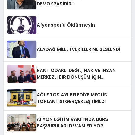
DEMOKRASİDİR”
Afyonspor’u Öldürmeyin
ALADAĞ MİLLETVEKİLLERİNE SESLENDİ
RANT ODAKLI DEĞIL, HAK VE İNSAN
MERKEZLi BiR DÖNÜŞÜM İÇiN
AFYONKARAHiSAR’IN YANINDAYIZ!
AĞUSTOS AYI BELEDİYE MECLİS
TOPLANTISI GERÇEKLEŞTİRİLDİ
AFYON EĞİTİM VAKFI’NDA BURS
BAŞVURULARI DEVAM EDİYOR