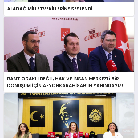
ALADAĞ MİLLETVEKİLLERİNE SESLENDİ
RANT ODAKLI DEĞIL, HAK VE İNSAN MERKEZLi BiR
DÖNÜŞÜM İÇiN AFYONKARAHiSAR’IN YANINDAYIZ!