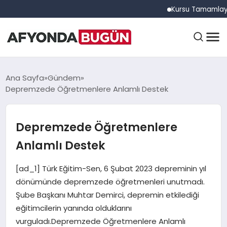
Kursu Tamamlayan Sürüc
ANASAYFA
Ana Sayfa
Gündem
Depremzede Öğretmenlere Anlamlı Destek
GÜNDEM
Depremzede Öğretmenlere
Anlamlı Destek
EĞITIM
[ad_1] Türk Eğitim-Sen, 6 Şubat 2023 depreminin yıl
dönümünde depremzede öğretmenleri unutmadı.
DÜNYA
Şube Başkanı Muhtar Demirci, depremin etkilediği
eğitimcilerin yanında olduklarını
vurguladı.Depremzede Öğretmenlere Anlamlı
EKONOMI