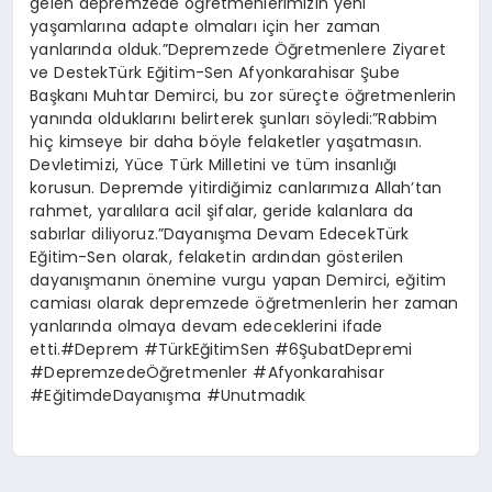
gelen depremzede öğretmenlerimizin yeni
yaşamlarına adapte olmaları için her zaman
yanlarında olduk.”Depremzede Öğretmenlere Ziyaret
ve DestekTürk Eğitim-Sen Afyonkarahisar Şube
Başkanı Muhtar Demirci, bu zor süreçte öğretmenlerin
yanında olduklarını belirterek şunları söyledi:”Rabbim
hiç kimseye bir daha böyle felaketler yaşatmasın.
Devletimizi, Yüce Türk Milletini ve tüm insanlığı
korusun. Depremde yitirdiğimiz canlarımıza Allah’tan
rahmet, yaralılara acil şifalar, geride kalanlara da
sabırlar diliyoruz.”Dayanışma Devam EdecekTürk
Eğitim-Sen olarak, felaketin ardından gösterilen
dayanışmanın önemine vurgu yapan Demirci, eğitim
camiası olarak depremzede öğretmenlerin her zaman
yanlarında olmaya devam edeceklerini ifade
etti.#Deprem #TürkEğitimSen #6ŞubatDepremi
#DepremzedeÖğretmenler #Afyonkarahisar
#EğitimdeDayanışma #Unutmadık