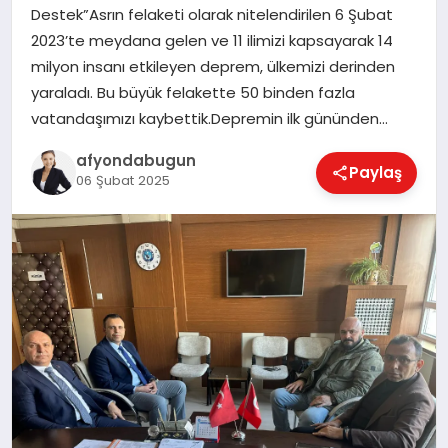
Destek”Asrın felaketi olarak nitelendirilen 6 Şubat
2023’te meydana gelen ve 11 ilimizi kapsayarak 14
milyon insanı etkileyen deprem, ülkemizi derinden
MAGAZIN
yaraladı. Bu büyük felakette 50 binden fazla
vatandaşımızı kaybettik.Depremin ilk gününden…
SAĞLIK
afyondabugun
Paylaş
06 Şubat 2025
SIYASET
SPOR
YAŞAM