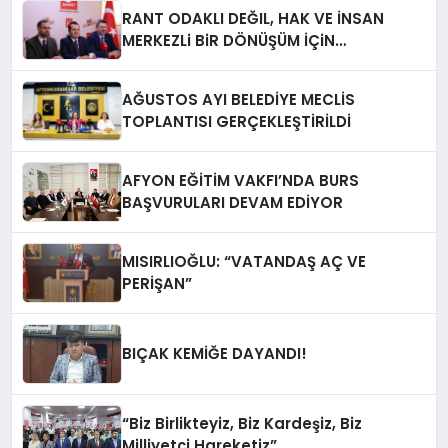
RANT ODAKLI DEĞIL, HAK VE İNSAN
MERKEZLi BiR DÖNÜŞÜM İÇiN
AFYONKARAHiSAR’IN YANINDAYIZ!
AĞUSTOS AYI BELEDİYE MECLİS
TOPLANTISI GERÇEKLEŞTİRİLDİ
AFYON EĞİTİM VAKFI’NDA BURS
BAŞVURULARI DEVAM EDİYOR
MISIRLIOĞLU: “VATANDAŞ AÇ VE
PERİŞAN”
BIÇAK KEMİĞE DAYANDI!
“Biz Birlikteyiz, Biz Kardeşiz, Biz
Milliyetçi Hareketiz”