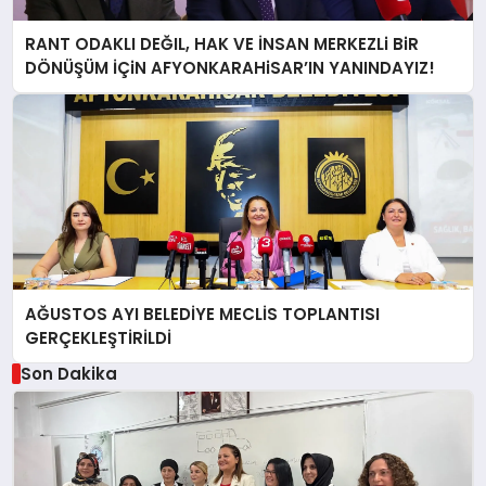
RANT ODAKLI DEĞIL, HAK VE İNSAN MERKEZLi BiR
DÖNÜŞÜM İÇiN AFYONKARAHiSAR’IN YANINDAYIZ!
AĞUSTOS AYI BELEDİYE MECLİS TOPLANTISI
GERÇEKLEŞTİRİLDİ
Son Dakika