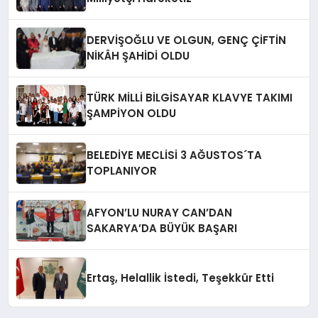
DERVİŞOĞLU VE OLGUN, GENÇ ÇİFTİN
NİKÂH ŞAHİDİ OLDU
TÜRK MİLLİ BİLGİSAYAR KLAVYE TAKIMI
ŞAMPİYON OLDU
BELEDİYE MECLİSİ 3 AĞUSTOS´TA
TOPLANIYOR
AFYON’LU NURAY CAN’DAN
SAKARYA’DA BÜYÜK BAŞARI
Ertaş, Helallik İstedi, Teşekkür Etti