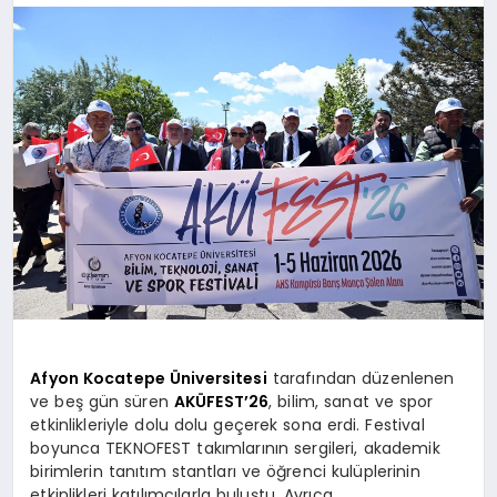
MAGAZIN
SAĞLIK
SIYASET
SPOR
Afyon Kocatepe Üniversitesi
tarafından düzenlenen
ve beş gün süren
AKÜFEST’26
, bilim, sanat ve spor
YAŞAM
etkinlikleriyle dolu dolu geçerek sona erdi. Festival
boyunca TEKNOFEST takımlarının sergileri, akademik
birimlerin tanıtım stantları ve öğrenci kulüplerinin
etkinlikleri katılımcılarla buluştu. Ayrıca