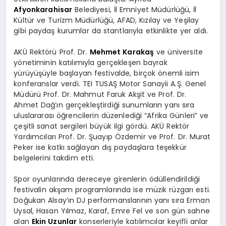
Afyonkarahisar
Belediyesi, İl Emniyet Müdürlüğü, İl
Kültür ve Turizm Müdürlüğü, AFAD, Kızılay ve Yeşilay
gibi paydaş kurumlar da stantlarıyla etkinlikte yer aldı.
AKÜ Rektörü Prof. Dr.
Mehmet Karakaş
ve üniversite
yönetiminin katılımıyla gerçekleşen bayrak
yürüyüşüyle başlayan festivalde, birçok önemli isim
konferanslar verdi. TEI TUSAŞ Motor Sanayii A.Ş. Genel
Müdürü Prof. Dr. Mahmut Faruk Akşit ve Prof. Dr.
Ahmet Dağ’ın gerçekleştirdiği sunumların yanı sıra
uluslararası öğrencilerin düzenlediği “Afrika Günleri” ve
çeşitli sanat sergileri büyük ilgi gördü. AKÜ Rektör
Yardımcıları Prof. Dr. Şuayıp Özdemir ve Prof. Dr. Murat
Peker ise katkı sağlayan dış paydaşlara teşekkür
belgelerini takdim etti.
Spor oyunlarında dereceye girenlerin ödüllendirildiği
festivalin akşam programlarında ise müzik rüzgarı esti.
Doğukan Alsay’ın DJ performanslarının yanı sıra Erman
Uysal, Hasan Yılmaz, Karaf, Emre Fel ve son gün sahne
alan
Ekin Uzunlar
konserleriyle katılımcılar keyifli anlar