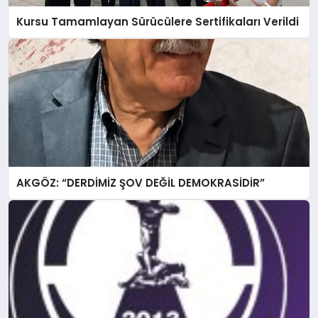
Kursu Tamamlayan Sürücülere Sertifikaları Verildi
AKGÖZ: “DERDİMİZ ŞOV DEĞİL DEMOKRASİDİR”