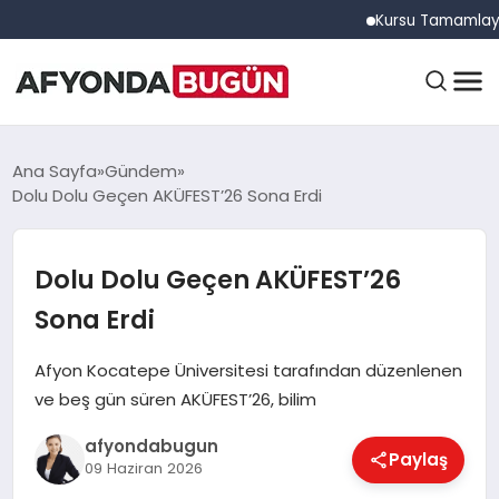
Kursu Tamamlayan Sürüc
ANASAYFA
Ana Sayfa
Gündem
Dolu Dolu Geçen AKÜFEST’26 Sona Erdi
GÜNDEM
Dolu Dolu Geçen AKÜFEST’26
Sona Erdi
EĞITIM
Afyon Kocatepe Üniversitesi tarafından düzenlenen
ve beş gün süren AKÜFEST’26, bilim
DÜNYA
afyondabugun
Paylaş
09 Haziran 2026
EKONOMI