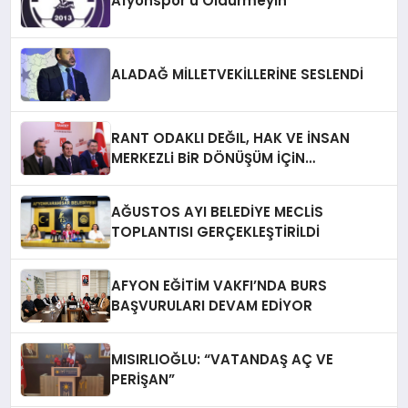
Afyonspor’u Öldürmeyin
ALADAĞ MİLLETVEKİLLERİNE SESLENDİ
RANT ODAKLI DEĞIL, HAK VE İNSAN
MERKEZLi BiR DÖNÜŞÜM İÇiN
AFYONKARAHiSAR’IN YANINDAYIZ!
AĞUSTOS AYI BELEDİYE MECLİS
TOPLANTISI GERÇEKLEŞTİRİLDİ
AFYON EĞİTİM VAKFI’NDA BURS
BAŞVURULARI DEVAM EDİYOR
MISIRLIOĞLU: “VATANDAŞ AÇ VE
PERİŞAN”