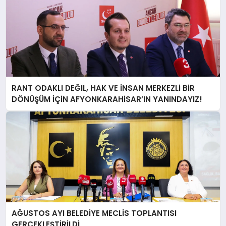
RANT ODAKLI DEĞIL, HAK VE İNSAN MERKEZLi BiR
DÖNÜŞÜM İÇiN AFYONKARAHiSAR’IN YANINDAYIZ!
AĞUSTOS AYI BELEDİYE MECLİS TOPLANTISI
GERÇEKLEŞTİRİLDİ