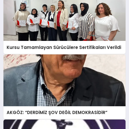
Kursu Tamamlayan Sürücülere Sertifikaları Verildi
AKGÖZ: “DERDİMİZ ŞOV DEĞİL DEMOKRASİDİR”