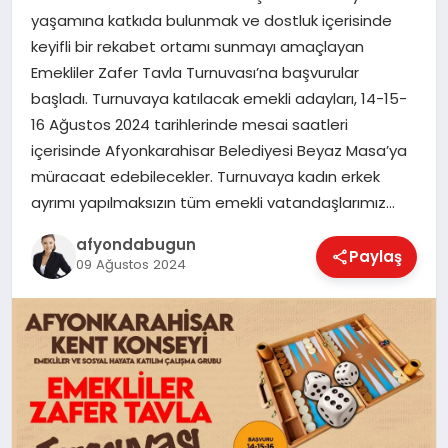
yaşamına katkıda bulunmak ve dostluk içerisinde
keyifli bir rekabet ortamı sunmayı amaçlayan
Emekliler Zafer Tavla Turnuvası’na başvurular
MAGAZIN
başladı. Turnuvaya katılacak emekli adayları, 14-15-
16 Ağustos 2024 tarihlerinde mesai saatleri
SAĞLIK
içerisinde Afyonkarahisar Belediyesi Beyaz Masa’ya
müracaat edebilecekler. Turnuvaya kadın erkek
ayrımı yapılmaksızın tüm emekli vatandaşlarımız…
SIYASET
afyondabugun
Paylaş
09 Ağustos 2024
SPOR
YAŞAM