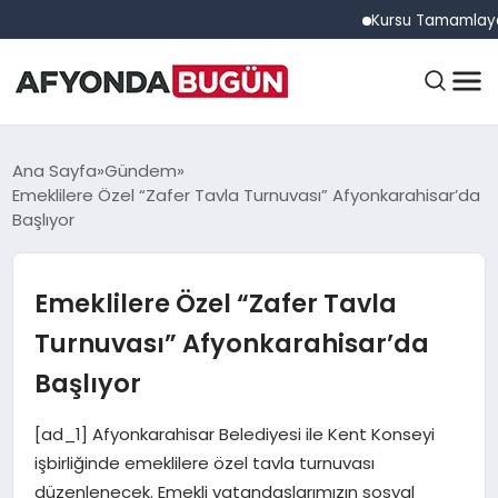
Kursu Tamamlayan Sürüc
ANASAYFA
Ana Sayfa
Gündem
Emeklilere Özel “Zafer Tavla Turnuvası” Afyonkarahisar’da
Başlıyor
GÜNDEM
Emeklilere Özel “Zafer Tavla
EĞITIM
Turnuvası” Afyonkarahisar’da
Başlıyor
DÜNYA
[ad_1] Afyonkarahisar Belediyesi ile Kent Konseyi
işbirliğinde emeklilere özel tavla turnuvası
düzenlenecek. Emekli vatandaşlarımızın sosyal
EKONOMI