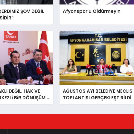
DERDİMİZ ŞOV DEĞİL
Afyonspor’u Öldürmeyin
İDİR”
LI DEĞIL, HAK VE
AĞUSTOS AYI BELEDİYE MECLİS
RKEZLi BiR DÖNÜŞÜM
TOPLANTISI GERÇEKLEŞTİRİLDİ
ONKARAHiSAR’IN
IZ!