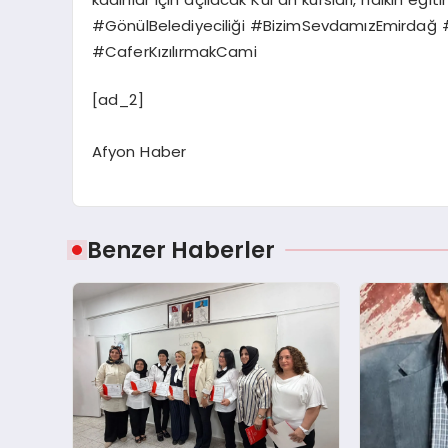
#GönülBelediyeciliği #BizimSevdamızEmirdağ 
#CaferKızılırmakCami
[ad_2]
Afyon Haber
Benzer Haberler