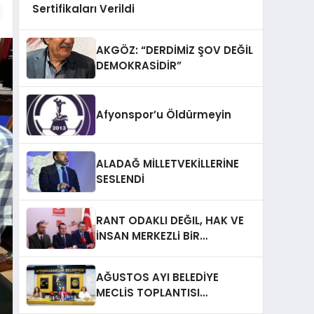
Sertifikaları Verildi
AKGÖZ: “DERDİMİZ ŞOV DEĞİL
DEMOKRASİDİR”
Afyonspor’u Öldürmeyin
ALADAĞ MİLLETVEKİLLERİNE
SESLENDİ
RANT ODAKLI DEĞIL, HAK VE
İNSAN MERKEZLi BiR
DÖNÜŞÜM İÇiN
AFYONKARAHiSAR’IN
AĞUSTOS AYI BELEDİYE
YANINDAYIZ!
MECLİS TOPLANTISI
GERÇEKLEŞTİRİLDİ