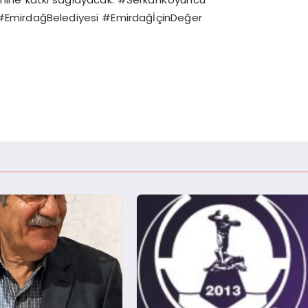
#EmirdağBelediyesi #EmirdağİçinDeğer