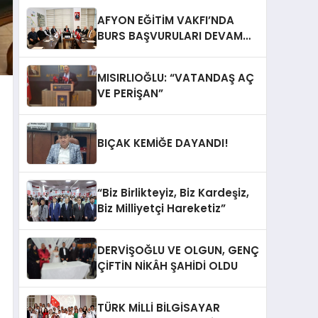
AFYON EĞİTİM VAKFI’NDA
BURS BAŞVURULARI DEVAM
EDİYOR
MISIRLIOĞLU: “VATANDAŞ AÇ
VE PERİŞAN”
BIÇAK KEMİĞE DAYANDI!
“Biz Birlikteyiz, Biz Kardeşiz,
Biz Milliyetçi Hareketiz”
DERVİŞOĞLU VE OLGUN, GENÇ
ÇİFTİN NİKÂH ŞAHİDİ OLDU
TÜRK MİLLİ BİLGİSAYAR