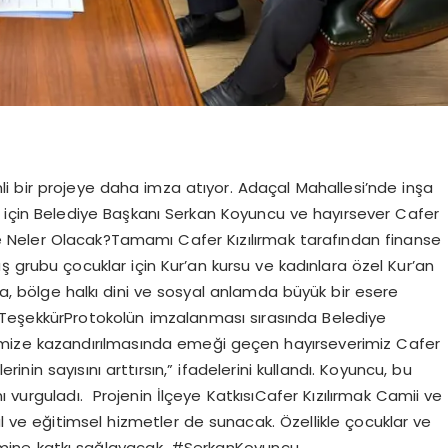
i bir projeye daha imza atıyor. Adaçal Mahallesi’nde inşa
si için Belediye Başkanı Serkan Koyuncu ve hayırsever Cafer
ede Neler Olacak?Tamamı Cafer Kızılırmak tarafından finanse
aş grubu çocuklar için Kur’an kursu ve kadınlara özel Kur’an
, bölge halkı dini ve sosyal anlamda büyük bir esere
eşekkürProtokolün imzalanması sırasında Belediye
emize kazandırılmasında emeği geçen hayırseverimiz Cafer
rinin sayısını arttırsın,” ifadelerini kullandı. Koyuncu, bu
 vurguladı. Projenin İlçeye KatkısıCafer Kızılırmak Camii ve
yal ve eğitimsel hizmetler de sunacak. Özellikle çocuklar ve
ğitimine katkı sağlayacak. #SerkanKoyuncu