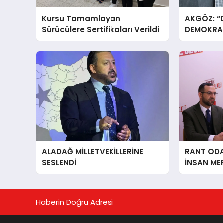
Kursu Tamamlayan
AKGÖZ: “
Sürücülere Sertifikaları Verildi
DEMOKRAS
ALADAĞ MİLLETVEKİLLERİNE
RANT ODAK
SESLENDİ
İNSAN ME
İÇiN AFY
YANINDAY
Haberin Doğru Adresi