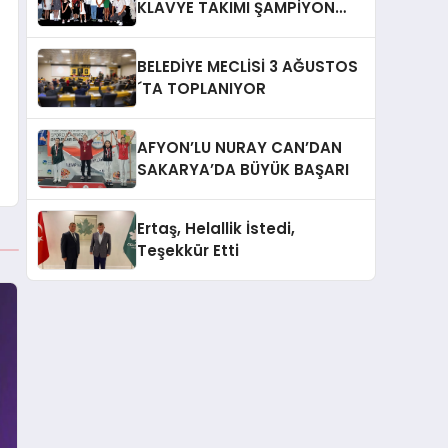
KLAVYE TAKIMI ŞAMPİYON
OLDU
BELEDİYE MECLİSİ 3 AĞUSTOS
´TA TOPLANIYOR
AFYON’LU NURAY CAN’DAN
SAKARYA’DA BÜYÜK BAŞARI
Ertaş, Helallik İstedi,
Teşekkür Etti