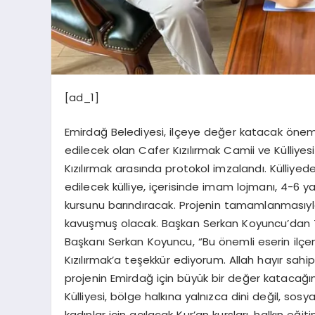
[ad_1]
Emirdağ Belediyesi, ilçeye değer katacak öneml
edilecek olan Cafer Kızılırmak Camii ve Külliye
Kızılırmak arasında protokol imzalandı. Külliy
edilecek külliye, içerisinde imam lojmanı, 4-6 y
kursunu barındıracak. Projenin tamamlanmasıyla
kavuşmuş olacak. Başkan Serkan Koyuncu’dan T
Başkanı Serkan Koyuncu, “Bu önemli eserin ilç
Kızılırmak’a teşekkür ediyorum. Allah hayır sahiple
projenin Emirdağ için büyük bir değer katacağını
Külliyesi, bölge halkına yalnızca dini değil, sos
kadınlar için açılacak Kur’an kursları, halkın e