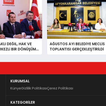
LI DEĞIL, HAK VE
AĞUSTOS AYI BELEDİYE MECLİS
RKEZLi BiR DÖNÜŞÜM
TOPLANTISI GERÇEKLEŞTİRİLDİ
ONKARAHiSAR’IN
IZ!
KURUMSAL
Künye
Gizlilik Politikası
Çerez Politikası
KATEGORİLER