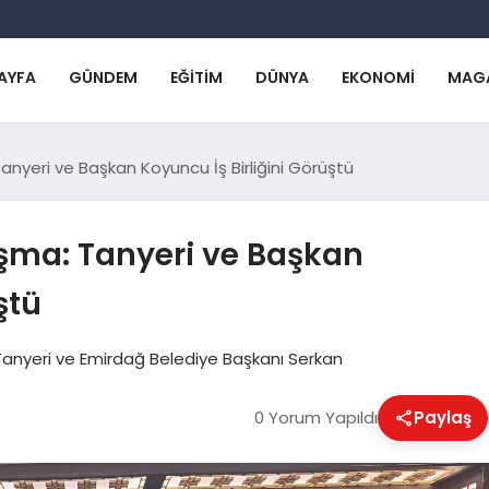
AYFA
GÜNDEM
EĞITIM
DÜNYA
EKONOMI
MAG
nyeri ve Başkan Koyuncu İş Birliğini Görüştü
şma: Tanyeri ve Başkan
ştü
anyeri ve Emirdağ Belediye Başkanı Serkan
0 Yorum Yapıldı
Paylaş