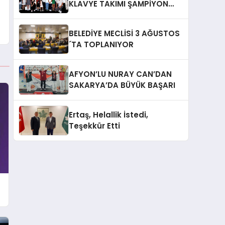
KLAVYE TAKIMI ŞAMPİYON
OLDU
BELEDİYE MECLİSİ 3 AĞUSTOS
´TA TOPLANIYOR
AFYON’LU NURAY CAN’DAN
SAKARYA’DA BÜYÜK BAŞARI
Ertaş, Helallik İstedi,
Teşekkür Etti