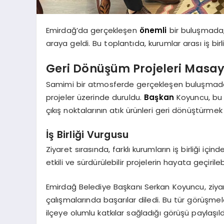
Emirdağ’da gerçekleşen
önemli
bir buluşmada
araya geldi. Bu toplantıda, kurumlar arası iş birl
Geri Dönüşüm Projeleri Masaya
Samimi bir atmosferde gerçekleşen buluşmada, ö
projeler üzerinde duruldu.
Başkan
Koyuncu, bu t
çıkış noktalarının atık ürünleri geri dönüştürmek
İş Birliği Vurgusu
Ziyaret sırasında, farklı kurumların iş birliği i
etkili ve sürdürülebilir projelerin hayata geçirile
Emirdağ Belediye Başkanı Serkan Koyuncu, ziyar
çalışmalarında başarılar diledi. Bu tür görüşme
ilçeye olumlu katkılar sağladığı görüşü paylaşıld