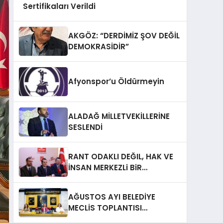
Sertifikaları Verildi
AKGÖZ: “DERDİMİZ ŞOV DEĞİL
DEMOKRASİDİR”
Afyonspor’u Öldürmeyin
ALADAĞ MİLLETVEKİLLERİNE
SESLENDİ
RANT ODAKLI DEĞIL, HAK VE
İNSAN MERKEZLi BiR
DÖNÜŞÜM İÇiN
AFYONKARAHiSAR’IN
AĞUSTOS AYI BELEDİYE
YANINDAYIZ!
MECLİS TOPLANTISI
GERÇEKLEŞTİRİLDİ