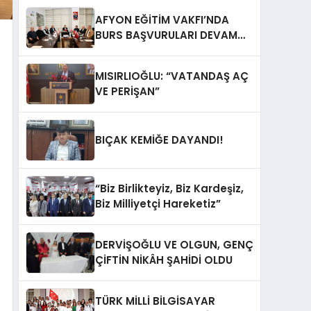
AFYON EĞİTİM VAKFI’NDA
BURS BAŞVURULARI DEVAM
EDİYOR
MISIRLIOĞLU: “VATANDAŞ AÇ
VE PERİŞAN”
BIÇAK KEMİĞE DAYANDI!
“Biz Birlikteyiz, Biz Kardeşiz,
Biz Milliyetçi Hareketiz”
DERVİŞOĞLU VE OLGUN, GENÇ
ÇİFTİN NİKÂH ŞAHİDİ OLDU
TÜRK MİLLİ BİLGİSAYAR