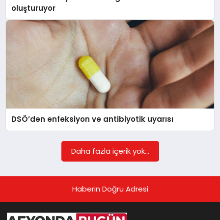
oluşturuyor
MAGAZIN
SAĞLIK
SIYASET
DSÖ’den enfeksiyon ve antibiyotik uyarısı
SPOR
Daha fazla içerik yok...
YAŞAM
Haberin Doğru Adresi