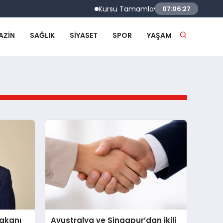
Kursu Tamamlayan Sürücülere Sertifikala
07:06:27
AZIN
SAĞLIK
SIYASET
SPOR
YAŞAM
Bakanı
Avustralya ve Singapur’dan ikili