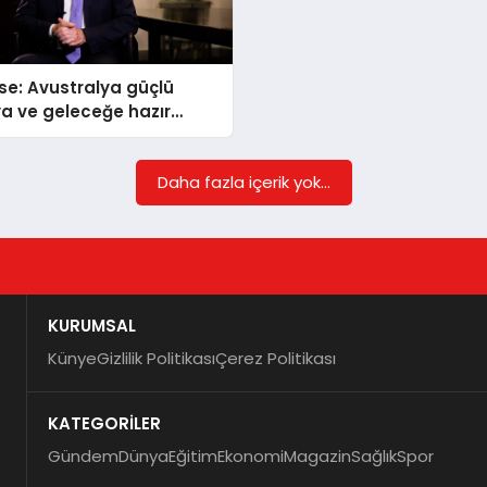
e: Avustralya güçlü
a ve geleceğe hazır
kesintisiz ilerliyor
Daha fazla içerik yok...
KURUMSAL
Künye
Gizlilik Politikası
Çerez Politikası
KATEGORİLER
Gündem
Dünya
Eğitim
Ekonomi
Magazin
Sağlık
Spor