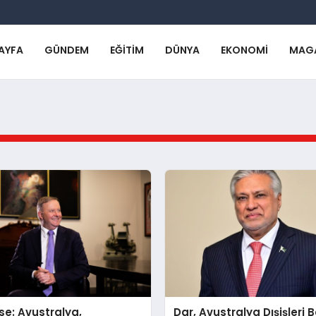
AYFA
GÜNDEM
EĞITIM
DÜNYA
EKONOMI
MAG
e: Avustralya,
Dar, Avustralya Dışişleri 