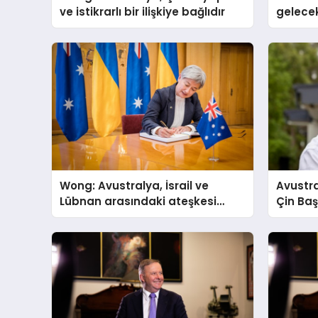
ve istikrarlı bir ilişkiye bağlıdır
gelecek
35 kişi
Wong: Avustralya, İsrail ve
Avustr
Lübnan arasındaki ateşkesi
Çin Baş
memnuniyetle karşılıyor
araya g