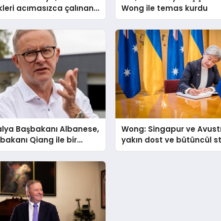
leri acımasızca çalınan
Wong ile temas kurdu
yi anmak için duruyor
alya Başbakanı Albanese,
Wong: Singapur ve Avust
bakanı Qiang ile bir
yakın dost ve bütüncül st
eldi
ortaklardır