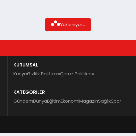
Yükleniyor...
KURUMSAL
Künye
Gizlilik Politikası
Çerez Politikası
KATEGORİLER
Gündem
Dünya
Eğitim
Ekonomi
Magazin
Sağlık
Spor