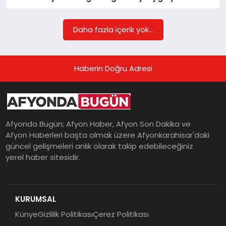
Daha fazla içerik yok...
MAGAZIN
Haberin Doğru Adresi
SAĞLIK
SIYASET
Afyonda Bugün; Afyon Haber, Afyon Son Dakika ve
Afyon Haberleri başta olmak üzere Afyonkarahisar'daki
güncel gelişmeleri anlık olarak takip edebileceğiniz
SPOR
yerel haber sitesidir.
YAŞAM
KURUMSAL
Künye
Gizlilik Politikası
Çerez Politikası