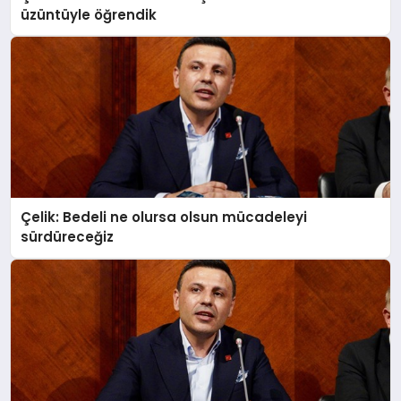
üzüntüyle öğrendik
MAGAZIN
SAĞLIK
SIYASET
Çelik: Bedeli ne olursa olsun mücadeleyi
sürdüreceğiz
SPOR
YAŞAM