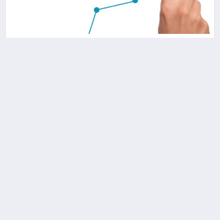
Atakey Patates’in ilk çeyrek rakamları
Ilk çeyrek elektrik üretim verileri – Enda Enerji’nin