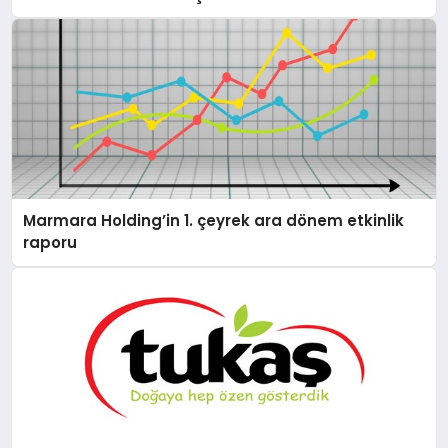
MAGAZIN
SAĞLIK
Marmara Holding’in 1. çeyrek ara dönem etkinlik
SIYASET
raporu
SPOR
YAŞAM