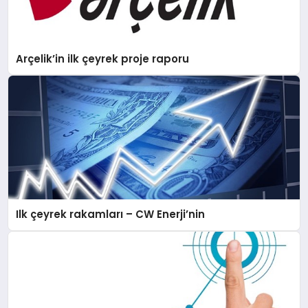
Arçelik’in ilk çeyrek proje raporu
Ilk çeyrek rakamları – CW Enerji’nin