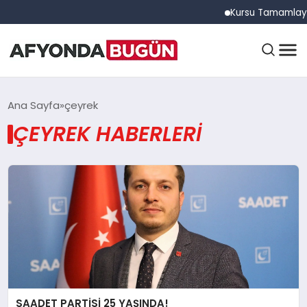
Kursu Tamamlayan Sürüc
ANASAYFA
Ana Sayfa
çeyrek
ÇEYREK HABERLERI
GÜNDEM
EĞITIM
DÜNYA
SAADET PARTİSİ 25 YAŞINDA!
EKONOMI