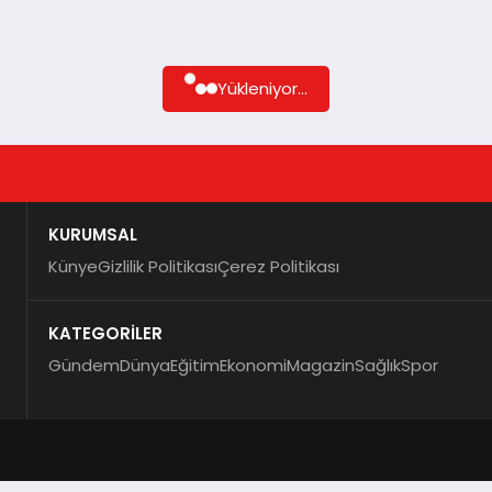
Yükleniyor...
KURUMSAL
Künye
Gizlilik Politikası
Çerez Politikası
KATEGORİLER
Gündem
Dünya
Eğitim
Ekonomi
Magazin
Sağlık
Spor