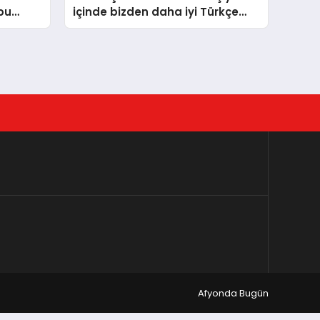
 bu
içinde bizden daha iyi Türkçe
e düştü
konuşacak
Afyonda Bugün