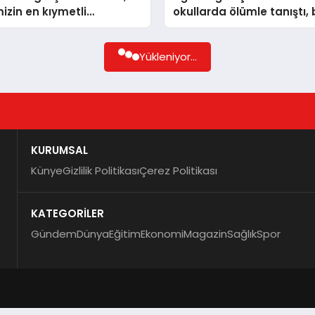
mizin en kıymetli
okullarda ölümle tanıştı,
idir
utanç siyasetin hissesin
Yükleniyor...
KURUMSAL
Künye
Gizlilik Politikası
Çerez Politikası
KATEGORİLER
Gündem
Dünya
Eğitim
Ekonomi
Magazin
Sağlık
Spor