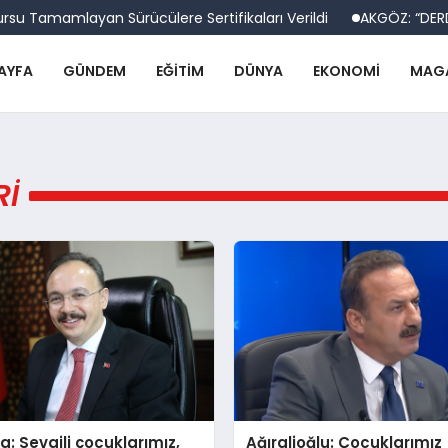
u Tamamlayan Sürücülere Sertifikaları Verildi
AKGÖZ: “DERDİ
AYFA
GÜNDEM
EĞITIM
DÜNYA
EKONOMI
MAG
RI
ya: Sevgili çocuklarımız,
Ağıralioğlu: Çocuklarımız