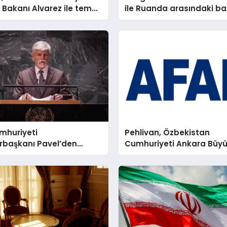
ri Bakanı Alvarez ile temas
ile Ruanda arasındaki ba
süreci değerlendirildi
mhuriyeti
Pehlivan, Özbekistan
başkanı Pavel’den
Cumhuriyeti Ankara Büyük
lik Nunsiyus’a veda
Khaydarov ile bir araya g