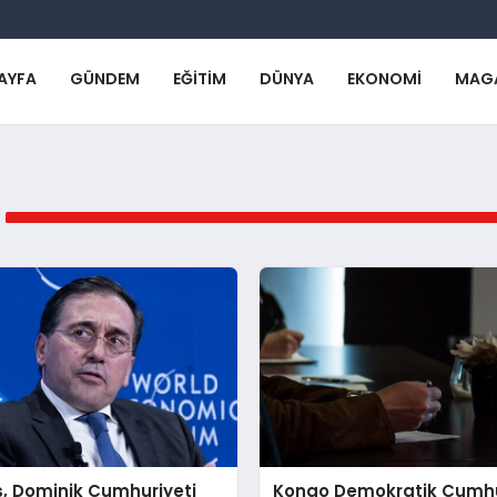
AYFA
GÜNDEM
EĞITIM
DÜNYA
EKONOMI
MAG
, Dominik Cumhuriyeti
Kongo Demokratik Cumhu