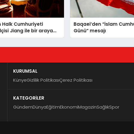
n Halk Cumhuriyeti
Baqaei’den “İslam Cumhu
çisi Jiang ile bir araya
Günü” mesajı
KURUMSAL
Künye
Gizlilik Politikası
Çerez Politikası
KATEGORİLER
Gündem
Dünya
Eğitim
Ekonomi
Magazin
Sağlık
Spor