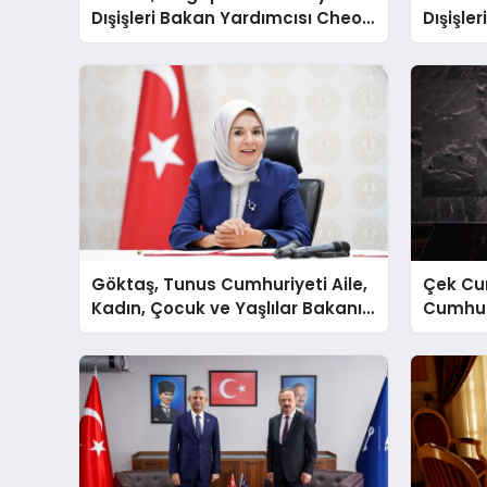
Dışişleri Bakan Yardımcısı Cheok
Dışişle
ile toplantı yaptı
kurdu
Göktaş, Tunus Cumhuriyeti Aile,
Çek Cu
Kadın, Çocuk ve Yaşlılar Bakanı
Cumhur
Jebri ile toplantı yaptı
Aposto