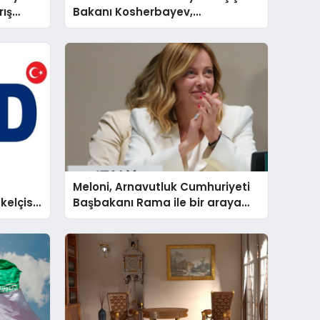
rış
Bakanı Kosherbayev,
Yermekbayev ile müzakere etti
Meloni, Arnavutluk Cumhuriyeti
elçisi
Başbakanı Rama ile bir araya
eldi
geldi