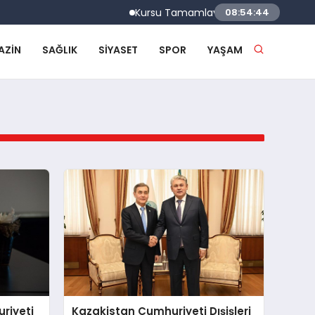
Kursu Tamamlayan Sürücülere Sertifikaları
08:54:44
AZIN
SAĞLIK
SIYASET
SPOR
YAŞAM
riyeti
Kazakistan Cumhuriyeti Dışişleri