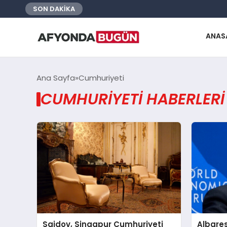
SON DAKİKA
ANAS
Ana Sayfa
Cumhuriyeti
CUMHURIYETI HABERLERI
Saidov, Singapur Cumhuriyeti
Albares