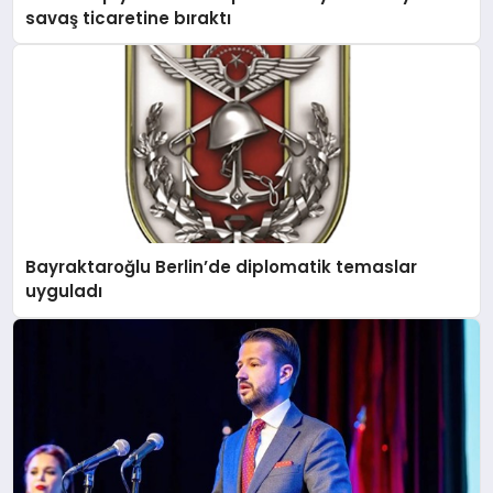
savaş ticaretine bıraktı
MAGAZIN
SAĞLIK
SIYASET
Bayraktaroğlu Berlin’de diplomatik temaslar
uyguladı
SPOR
YAŞAM