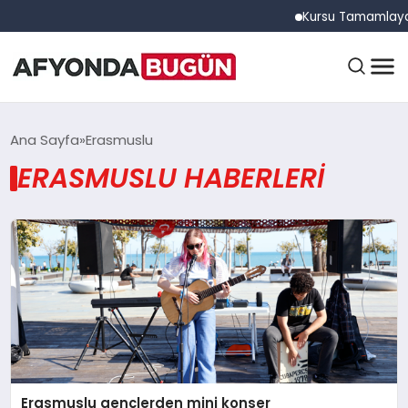
Kursu Tamamlayan S
ANASAYFA
Ana Sayfa
Erasmuslu
ERASMUSLU HABERLERI
GÜNDEM
EĞITIM
DÜNYA
Erasmuslu gençlerden mini konser
EKONOMI