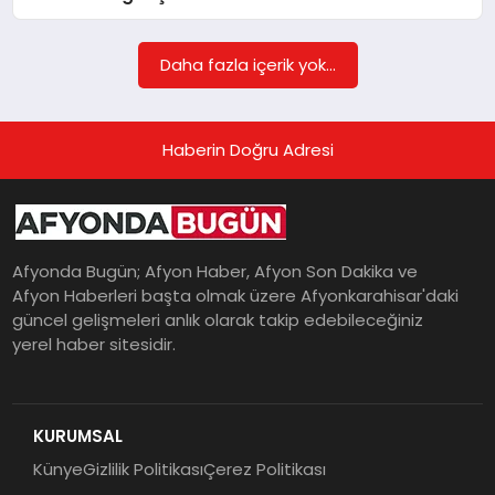
Daha fazla içerik yok...
MAGAZIN
Haberin Doğru Adresi
SAĞLIK
SIYASET
Afyonda Bugün; Afyon Haber, Afyon Son Dakika ve
Afyon Haberleri başta olmak üzere Afyonkarahisar'daki
güncel gelişmeleri anlık olarak takip edebileceğiniz
SPOR
yerel haber sitesidir.
YAŞAM
KURUMSAL
Künye
Gizlilik Politikası
Çerez Politikası