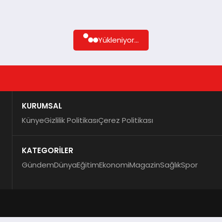
Yükleniyor...
KURUMSAL
Künye
Gizlilik Politikası
Çerez Politikası
KATEGORİLER
Gündem
Dünya
Eğitim
Ekonomi
Magazin
Sağlık
Spor