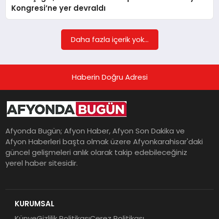
Kongresi’ne yer devraldı
MAGAZIN
Daha fazla içerik yok...
SAĞLIK
Haberin Doğru Adresi
SIYASET
Afyonda Bugün; Afyon Haber, Afyon Son Dakika ve
Afyon Haberleri başta olmak üzere Afyonkarahisar'daki
SPOR
güncel gelişmeleri anlık olarak takip edebileceğiniz
yerel haber sitesidir.
YAŞAM
KURUMSAL
Künye
Gizlilik Politikası
Çerez Politikası