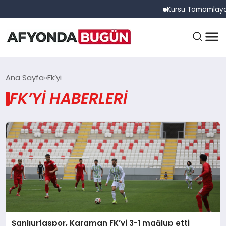
Kursu Tamamlayan S
ANASAYFA
Ana Sayfa
Fk’yi
FK’YI HABERLERI
GÜNDEM
EĞITIM
DÜNYA
Şanlıurfaspor, Karaman FK’yi 3-1 mağlup etti
EKONOMI