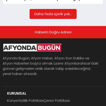
Daha fazla içerik yok...
MAGAZIN
Haberin Doğru Adresi
SAĞLIK
SIYASET
Afyonda Bugün; Afyon Haber, Afyon Son Dakika ve
Afyon Haberleri başta olmak üzere Afyonkarahisar'daki
güncel gelişmeleri anlık olarak takip edebileceğiniz
SPOR
yerel haber sitesidir.
YAŞAM
KURUMSAL
Künye
Gizlilik Politikası
Çerez Politikası