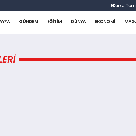
Kursu Tamaml
AYFA
GÜNDEM
EĞITIM
DÜNYA
EKONOMI
MAG
ERI