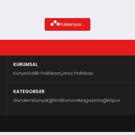
Yükleniyor...
KURUMSAL
Künye
Gizlilik Politikası
Çerez Politikası
KATEGORİLER
Gündem
Dünya
Eğitim
Ekonomi
Magazin
Sağlık
Spor