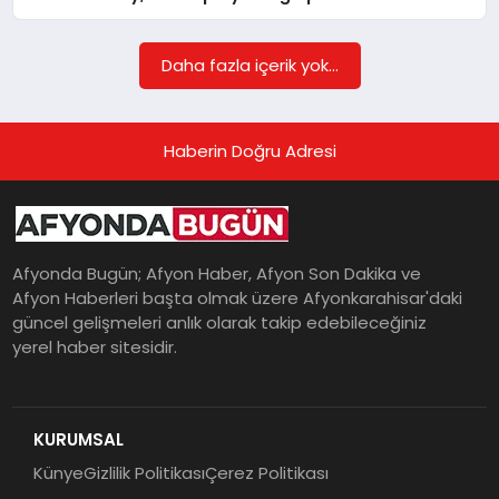
Daha fazla içerik yok...
MAGAZIN
Haberin Doğru Adresi
SAĞLIK
SIYASET
Afyonda Bugün; Afyon Haber, Afyon Son Dakika ve
Afyon Haberleri başta olmak üzere Afyonkarahisar'daki
güncel gelişmeleri anlık olarak takip edebileceğiniz
SPOR
yerel haber sitesidir.
YAŞAM
KURUMSAL
Künye
Gizlilik Politikası
Çerez Politikası