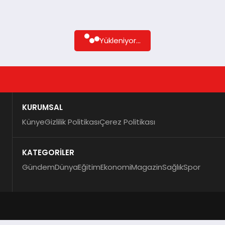
Yükleniyor...
KURUMSAL
Künye
Gizlilik Politikası
Çerez Politikası
KATEGORİLER
Gündem
Dünya
Eğitim
Ekonomi
Magazin
Sağlık
Spor