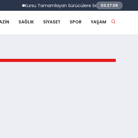
Kursu Tamamlayan Sürücülere Sertifikaları Verildi
03:27:39
AZIN
SAĞLIK
SIYASET
SPOR
YAŞAM