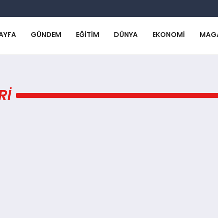
AYFA
GÜNDEM
EĞITIM
DÜNYA
EKONOMI
MAG
RI