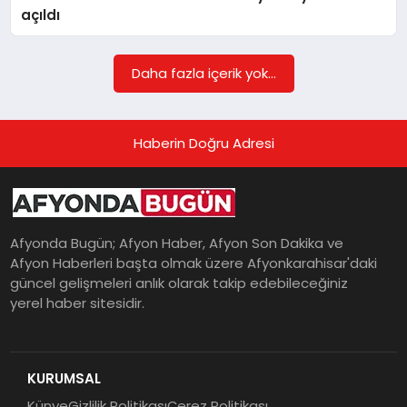
açıldı
MAGAZIN
Daha fazla içerik yok...
SAĞLIK
Haberin Doğru Adresi
SIYASET
Afyonda Bugün; Afyon Haber, Afyon Son Dakika ve
Afyon Haberleri başta olmak üzere Afyonkarahisar'daki
SPOR
güncel gelişmeleri anlık olarak takip edebileceğiniz
yerel haber sitesidir.
YAŞAM
KURUMSAL
Künye
Gizlilik Politikası
Çerez Politikası