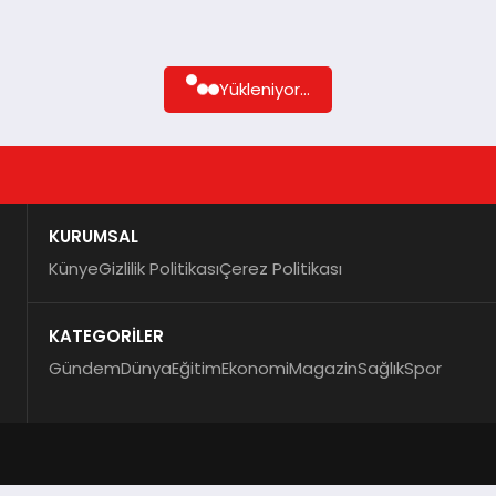
Yükleniyor...
KURUMSAL
Künye
Gizlilik Politikası
Çerez Politikası
KATEGORİLER
Gündem
Dünya
Eğitim
Ekonomi
Magazin
Sağlık
Spor