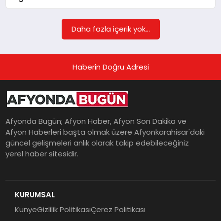
Daha fazla içerik yok...
MAGAZIN
Haberin Doğru Adresi
SAĞLIK
SIYASET
Afyonda Bugün; Afyon Haber, Afyon Son Dakika ve
Afyon Haberleri başta olmak üzere Afyonkarahisar'daki
güncel gelişmeleri anlık olarak takip edebileceğiniz
SPOR
yerel haber sitesidir.
YAŞAM
KURUMSAL
Künye
Gizlilik Politikası
Çerez Politikası