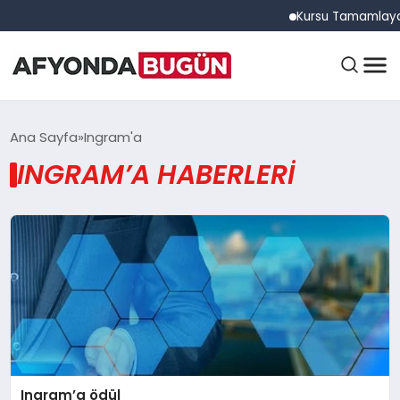
Kursu Tamamlayan S
ANASAYFA
Ana Sayfa
Ingram'a
INGRAM’A HABERLERI
GÜNDEM
EĞITIM
DÜNYA
Ingram’a ödül
EKONOMI