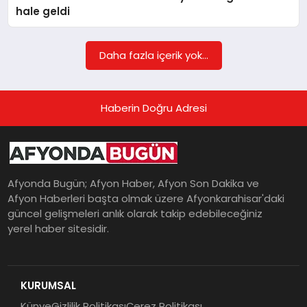
hale geldi
MAGAZIN
Daha fazla içerik yok...
SAĞLIK
Haberin Doğru Adresi
SIYASET
Afyonda Bugün; Afyon Haber, Afyon Son Dakika ve
Afyon Haberleri başta olmak üzere Afyonkarahisar'daki
SPOR
güncel gelişmeleri anlık olarak takip edebileceğiniz
yerel haber sitesidir.
YAŞAM
KURUMSAL
Künye
Gizlilik Politikası
Çerez Politikası