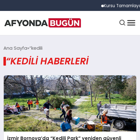
Kursu Tamamlayan S
ANASAYFA
Ana Sayfa
“kedili
“KEDILI HABERLERI
GÜNDEM
EĞITIM
DÜNYA
İzmir Bornova’da “Kedili Park” yeniden güvenli
EKONOMI