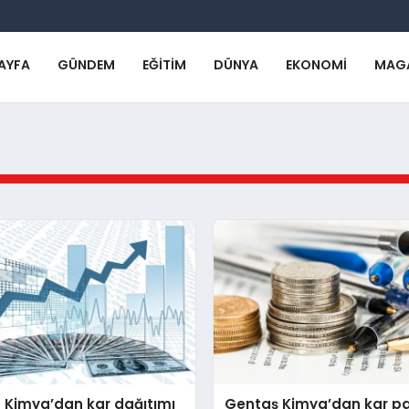
AYFA
GÜNDEM
EĞITIM
DÜNYA
EKONOMI
MAG
 Kimya’dan kar dağıtımı
Gentaş Kimya’dan kar pa