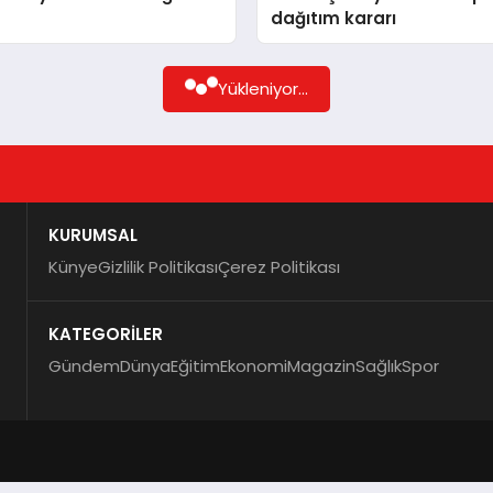
dağıtım kararı
Yükleniyor...
KURUMSAL
Künye
Gizlilik Politikası
Çerez Politikası
KATEGORİLER
Gündem
Dünya
Eğitim
Ekonomi
Magazin
Sağlık
Spor