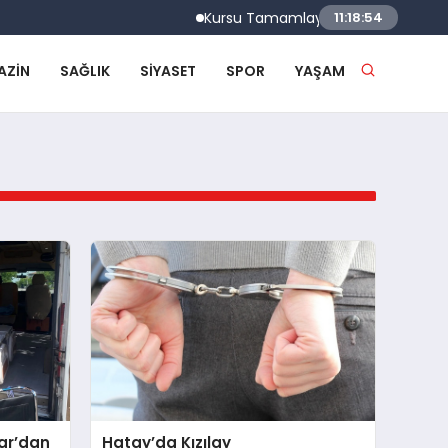
Kursu Tamamlayan Sürücülere Sertifikal
11:18:55
AZIN
SAĞLIK
SIYASET
SPOR
YAŞAM
sar’dan
Hatay’da Kızılay