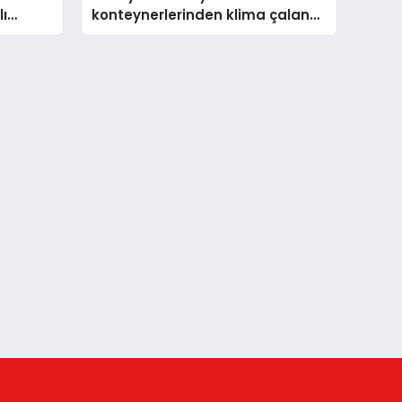
ı
konteynerlerinden klima çalan
şüpheli tutuklandı