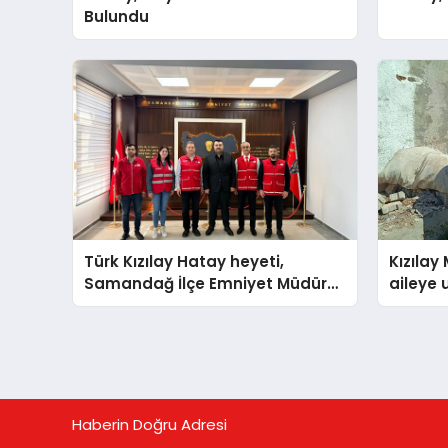
Bulundu
​Türk Kızılay Hatay heyeti,
Kızılay
Samandağ İlçe Emniyet Müdürü
aileye 
Nacioğlu’nu gitti
Haberin Doğru Adresi