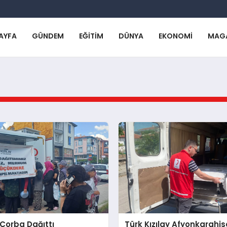
AYFA
GÜNDEM
EĞITIM
DÜNYA
EKONOMI
MAG
, Çorba Dağıttı
Türk Kızılay Afyonkarahi