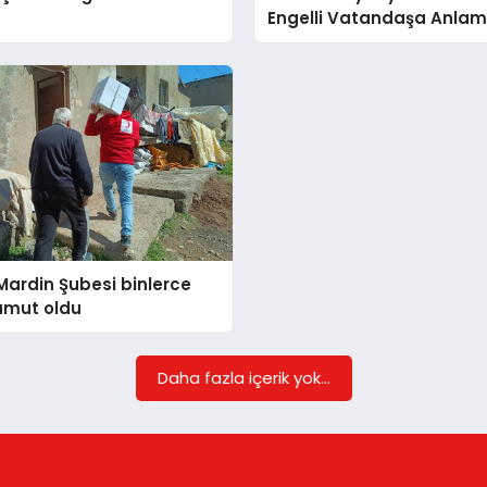
Engelli Vatandaşa Anlaml
Destek
 Mardin Şubesi binlerce
umut oldu
Daha fazla içerik yok...