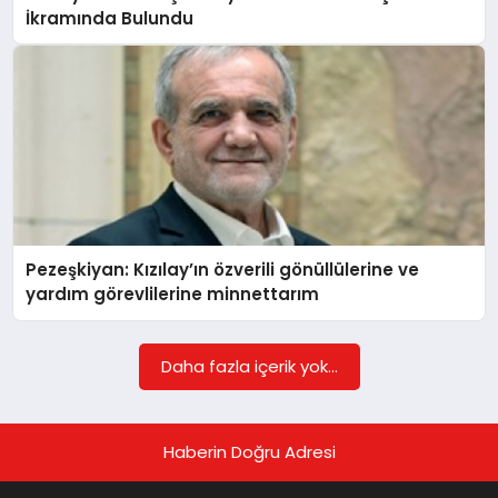
İkramında Bulundu
MAGAZIN
SAĞLIK
SIYASET
Pezeşkiyan: Kızılay’ın özverili gönüllülerine ve
yardım görevlilerine minnettarım
SPOR
Daha fazla içerik yok...
YAŞAM
Haberin Doğru Adresi