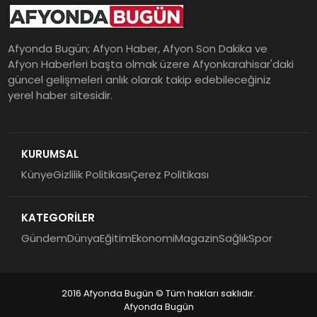
Afyonda Bugün; Afyon Haber, Afyon Son Dakika ve
Afyon Haberleri başta olmak üzere Afyonkarahisar'daki
güncel gelişmeleri anlık olarak takip edebileceğiniz
yerel haber sitesidir.
KURUMSAL
Künye
Gizlilik Politikası
Çerez Politikası
KATEGORİLER
Gündem
Dünya
Eğitim
Ekonomi
Magazin
Sağlık
Spor
2016 Afyonda Bugün © Tüm hakları saklıdır.
Afyonda Bugün