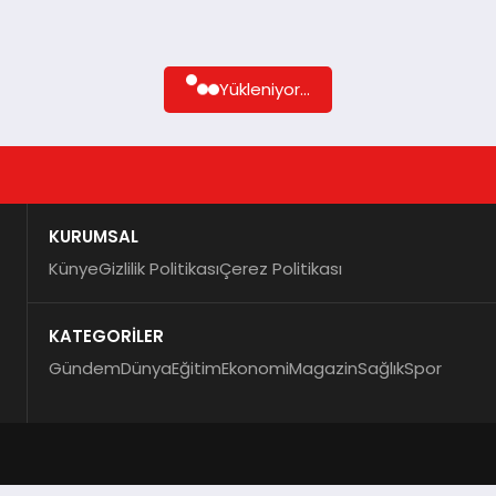
Yükleniyor...
KURUMSAL
Künye
Gizlilik Politikası
Çerez Politikası
KATEGORİLER
Gündem
Dünya
Eğitim
Ekonomi
Magazin
Sağlık
Spor