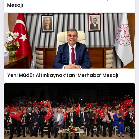
Mesajı
MAGAZIN
SAĞLIK
SIYASET
Yeni Müdür Altınkaynak’tan ‘Merhaba’ Mesajı
SPOR
YAŞAM