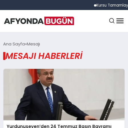
Kursu Tamamlayan Sürücü
ANASAYFA
Ana Sayfa
Mesajı
MESAJI HABERLERI
GÜNDEM
EĞITIM
DÜNYA
Yurdunuseven’den 24 Temmuz Basın Bayramı
EKONOMI