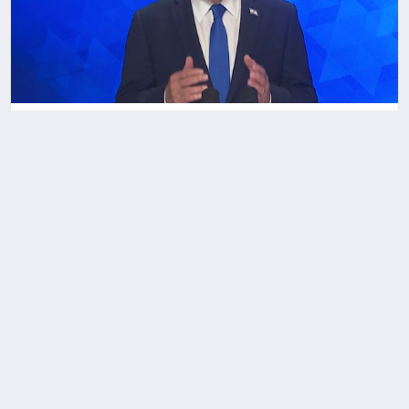
Netanyahu’dan Pesah mesajı
Mesajı Kurtulmuş’tan 21 Mart Dünya Down
Sendromu Farkındalık Günü