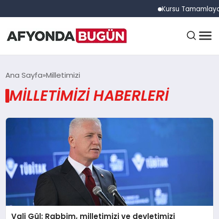
Kursu Tamamlayan S
ANASAYFA
Ana Sayfa
Milletimizi
MILLETIMIZI HABERLERI
GÜNDEM
EĞITIM
DÜNYA
Vali Gül: Rabbim, milletimizi ve devletimizi
EKONOMI