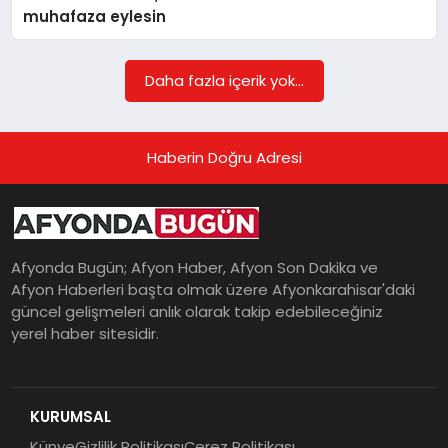
muhafaza eylesin
MAGAZIN
Daha fazla içerik yok...
SAĞLIK
Haberin Doğru Adresi
SIYASET
Afyonda Bugün; Afyon Haber, Afyon Son Dakika ve
Afyon Haberleri başta olmak üzere Afyonkarahisar'daki
SPOR
güncel gelişmeleri anlık olarak takip edebileceğiniz
yerel haber sitesidir.
YAŞAM
KURUMSAL
Künye
Gizlilik Politikası
Çerez Politikası