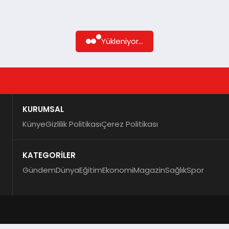
Yükleniyor...
KURUMSAL
Künye
Gizlilik Politikası
Çerez Politikası
KATEGORİLER
Gündem
Dünya
Eğitim
Ekonomi
Magazin
Sağlık
Spor