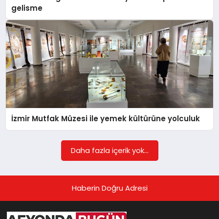
gelisme
MAGAZIN
SAĞLIK
SIYASET
İzmir Mutfak Müzesi ile yemek kültürüne yolculuk
SPOR
Daha fazla içerik yok...
YAŞAM
Haberin Doğru Adresi