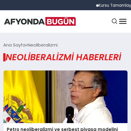
Kursu Tamamlayan 
ANASAYFA
Ana Sayfa
Neoliberalizmi
NEOLIBERALIZMI HABERLERI
GÜNDEM
EĞITIM
DÜNYA
Petro neoliberalizmi ve serbest piyasa modelini
EKONOMI