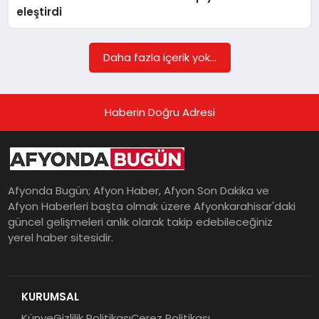
eleştirdi
MAGAZIN
Daha fazla içerik yok...
SAĞLIK
Haberin Doğru Adresi
SIYASET
Afyonda Bugün; Afyon Haber, Afyon Son Dakika ve
Afyon Haberleri başta olmak üzere Afyonkarahisar'daki
SPOR
güncel gelişmeleri anlık olarak takip edebileceğiniz
yerel haber sitesidir.
YAŞAM
KURUMSAL
Künye
Gizlilik Politikası
Çerez Politikası