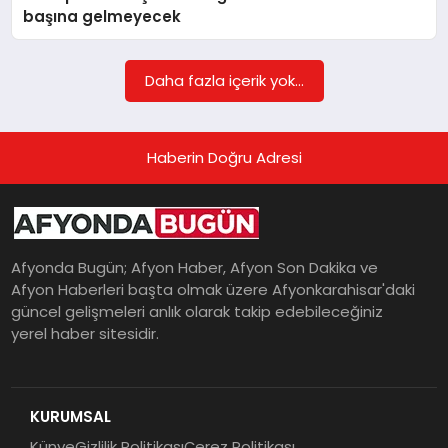
başına gelmeyecek
MAGAZIN
Daha fazla içerik yok...
SAĞLIK
Haberin Doğru Adresi
SIYASET
Afyonda Bugün; Afyon Haber, Afyon Son Dakika ve
Afyon Haberleri başta olmak üzere Afyonkarahisar'daki
SPOR
güncel gelişmeleri anlık olarak takip edebileceğiniz
yerel haber sitesidir.
YAŞAM
KURUMSAL
Künye
Gizlilik Politikası
Çerez Politikası