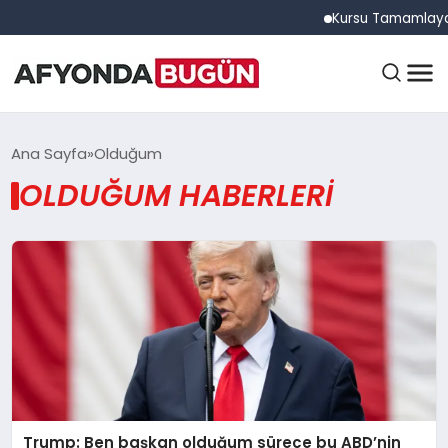
Kursu Tamamlayan S
ANASAYFA
Ana Sayfa
Olduğum
OLDUĞUM HABERLERI
GÜNDEM
EĞITIM
DÜNYA
Trump: Ben başkan olduğum sürece bu ABD’nin
EKONOMI