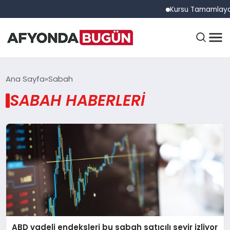
Kursu Tamamlayan Sü
ANASAYFA
Ana Sayfa
Sabah
SABAH HABERLERI
GÜNDEM
EĞITIM
DÜNYA
ABD vadeli endeksleri bu sabah satıcılı seyir izliyor
EKONOMI