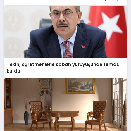
MAGAZIN
SAĞLIK
Tekin, öğretmenlerle sabah yürüyüşünde temas
SIYASET
kurdu
SPOR
YAŞAM