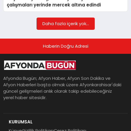
çalışmaları yerinde mercek altına edindi
MAGAZIN
Daha fazla içerik yok...
SAĞLIK
Haberin Doğru Adresi
SIYASET
Afyonda Bugün; Afyon Haber, Afyon Son Dakika ve
Afyon Haberleri başta olmak üzere Afyonkarahisar'daki
SPOR
güncel gelişmeleri anlık olarak takip edebileceğiniz
yerel haber sitesidir.
YAŞAM
KURUMSAL
Künye
Gizlilik Politikası
Çerez Politikası