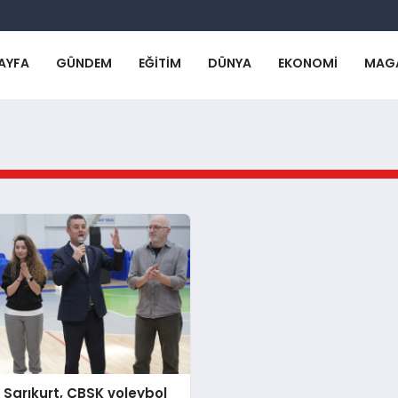
AYFA
GÜNDEM
EĞITIM
DÜNYA
EKONOMI
MAG
Sarıkurt, ÇBSK voleybol