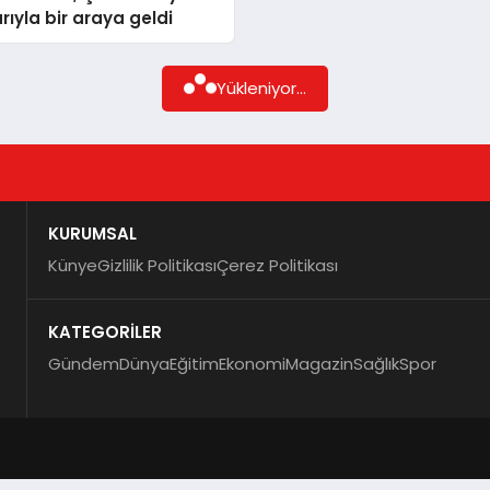
rıyla bir araya geldi
Yükleniyor...
KURUMSAL
Künye
Gizlilik Politikası
Çerez Politikası
KATEGORİLER
Gündem
Dünya
Eğitim
Ekonomi
Magazin
Sağlık
Spor